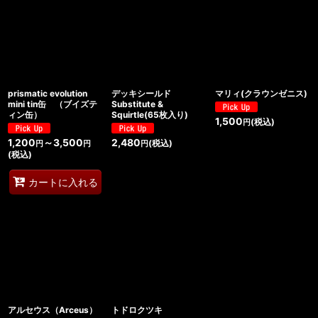
prismatic evolution
デッキシールド
マリィ(クラウンゼニス)
mini tin缶 （ブイズテ
Substitute &
ィン缶）
Squirtle(65枚入り)
1,500
(税込)
円
1,200
～3,500
2,480
(税込)
円
円
円
(税込)
カートに入れる
アルセウス（Arceus）
トドロクツキ