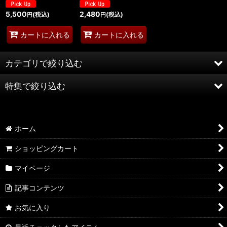
5,500
2,480
(税込)
(税込)
円
円
カートに入れる
カートに入れる
カテゴリで絞り込む
特集で絞り込む
らぐなろっく特選
英語版ポケモンカード
AQP2.0 SSP/SP/SR
ホーム
LyceeOverture
AQP2.0 KR/R
ショッピングカート
サプライ品
AQP2.0 U/C
マイページ
未開封商品
AQP2.0 その他
記事コンテンツ
ポスター類
YUZ3.0 SSP/SP/SR
お気に入り
特別商品
YUZ3.0 KR/R