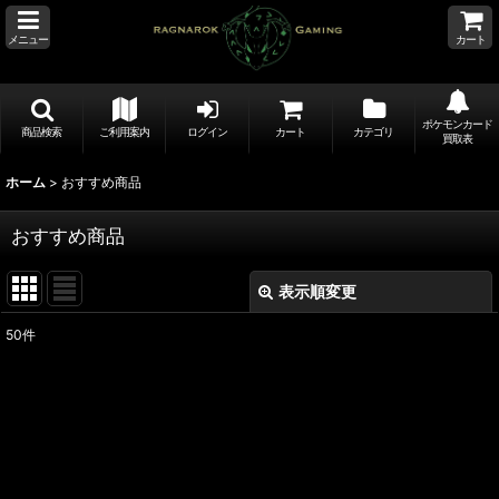
メニュー
カート
ポケモンカード
商品検索
ご利用案内
ログイン
カート
カテゴリ
買取表
ホーム
>
おすすめ商品
おすすめ商品
表示順変更
閉じる
50
件
表示数
:
並び順
:
絞り込む