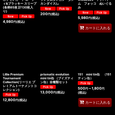
ィ&ブラッキー スリーブ
カンダイス)』
ム フォッコ ぬいぐる
(各柄65枚 計130枚入
み
り)
200
(税込)
円
5,980
(税込)
円
4,980
(税込)
円
カートに入れる
Lillie Premium
prismatic evolution
151 mini tin缶 （151
Tournament
mini tin缶 （ブイズティ
ティン缶）
Collection(リーリエ プ
ン缶）全種類セット
レミアムトーナメントコ
500
～1,800
円
円
レクション)
13,000
(税込)
(税込)
円
12,800
(税込)
円
カートに入れる