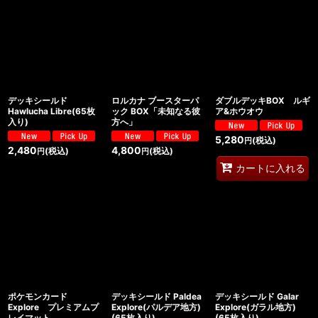
デッキシールド
ロルカナ ブースターパ
ダブルデッキBOX ルギ
Hawlucha Libre(65枚
ック BOX「未知なる彼
ア&ホウオウ
入り)
方へ」
5,280
(税込)
円
2,480
4,800
(税込)
(税込)
円
円
カートに入れる
ポケモンカード
デッキシールド Paldea
デッキシールド Galar
Explore プレミアムプ
Explore(パルデア地方)
Explore(ガラル地方)
レイマット
(65枚入り)
(65枚入り)