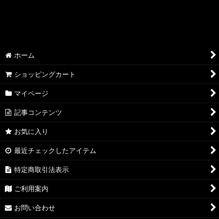
絞り込む
AQP2.0 SSP/SP/SR
AQP2.0 KR/R
AQP2.0 U/C
ホーム
AQP2.0 その他
ショッピングカート
YUZ3.0 SSP/SP/SR
マイページ
記事コンテンツ
YUZ3.0 KR/R
お気に入り
YUZ3.0 U/C
最近チェックしたアイテム
YUZ3.0 その他
特定商取引法表示
NEX3.0 SSP/SP/SR
ご利用案内
NEX3.0 KR/R
お問い合わせ