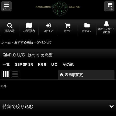
メニュー
カート
ポケモンカード
商品検索
ご利用案内
ログイン
カート
カテゴリ
買取表
ホーム
>
おすすめ商品
>
QM1.0 U/C
QM1.0 U/C
[
おすすめ商品
]
一覧
SSP SP SR
KR R
U C
その他
表示順変更
閉じる
0
件
表示数
:
並び順
:
特集で絞り込む