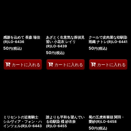
感謝を込めて 長森 瑞佳
あざとく生意気な探偵見
クールで皮肉屋な幼馴染
(R)LO-6436
習い 小花衣 レイリ
雨織 ナトレ(R)LO-6441
(R)LO-6439
50
50
(税込)
(税込)
円
円
50
(税込)
円
カートに入れる
カートに入れる
カートに入れる
ミリセントの近衛騎士
誰よりも平和を望んでい
蜀の五虎将筆頭 関羽・
シルヴィア・フォン・ハ
る幼馴染 楪 紗衣奈
愛紗(R)LO-6458
インツェル(R)LO-6443
(R)LO-6455
50
(税込)
円