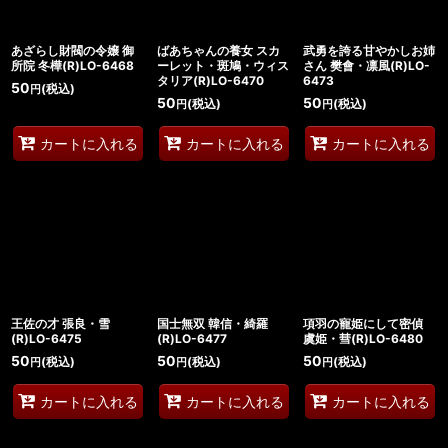
あざらし財閥の令嬢 御
ばあちゃんの養女 スカ
武勇を誇る甘やかしお姉
所院 冬樺(R)LO-6468
ーレット・斑鳩・ウィス
さん 樊會・凛風(R)LO-
タリア(R)LO-6470
6473
50
(税込)
円
50
50
(税込)
(税込)
円
円
カートに入れる
カートに入れる
カートに入れる
王佐の才 張良・雪
国士無双 韓信・綺羅
項羽の寵姫にして密偵
(R)LO-6475
(R)LO-6477
虞姫・彗(R)LO-6480
50
50
50
(税込)
(税込)
(税込)
円
円
円
カートに入れる
カートに入れる
カートに入れる