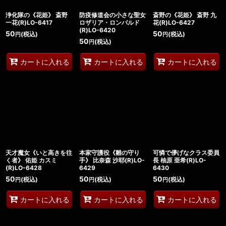
浄化隊の《花姫》 斎野
防疫修道会の小さな聖女
斎野の《花姫》 斎野 九
一花(R)LO-6417
ロザリア・ロンバルド
花(R)LO-6427
(R)LO-6420
50
50
(税込)
(税込)
円
円
50
(税込)
円
カートに入れる
カートに入れる
カートに入れる
天才魔女《いと高きを往
本家守護役《雛の守り
可憐で儚げなクラス委員
く者》 佑姫 カスミ
手》 比奈森 沙耶(R)LO-
長 柚原 亜希(R)LO-
(R)LO-6428
6429
6430
50
50
50
(税込)
(税込)
(税込)
円
円
円
カートに入れる
カートに入れる
カートに入れる