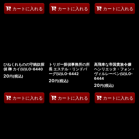
カートに入れる
カートに入れる
カートに入れる
ひねくれものの守銭奴探
トリガー探偵事務所の所
高飛車な帝国貴族令嬢
偵 榊 カイ(U)LO-6440
長 エステル・リンドバ
ヘンリエッタ・フォン・
ーグ(U)LO-6442
ヴィルレーベン(U)LO-
20
(税込)
円
6444
20
(税込)
円
20
(税込)
円
カートに入れる
カートに入れる
カートに入れる