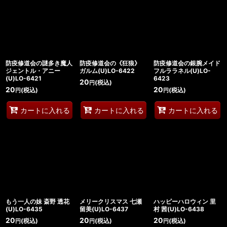
防疫修道会の謎多き魔人
防疫修道会の《狂狼》
防疫修道会の銀腕メイド
ジェントル・アニー
ガルム(U)LO-6422
フルララネル(U)LO-
(U)LO-6421
6423
20
(税込)
円
20
20
(税込)
(税込)
円
円
カートに入れる
カートに入れる
カートに入れる
もう一人の妹 斎野 透花
メリークリスマス 七瀬
ハッピーハロウィン 里
(U)LO-6435
留美(U)LO-6437
村 茜(U)LO-6438
20
20
20
(税込)
(税込)
(税込)
円
円
円