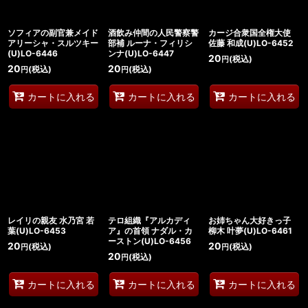
ソフィアの副官兼メイド
酒飲み仲間の人民警察警
カージ合衆国全権大使
アリーシャ・スルツキー
部補 ルーナ・フィリシ
佐藤 和成(U)LO-6452
(U)LO-6446
ンナ(U)LO-6447
20
(税込)
円
20
20
(税込)
(税込)
円
円
カートに入れる
カートに入れる
カートに入れる
レイリの親友 水乃宮 若
テロ組織『アルカディ
お姉ちゃん大好きっ子
葉(U)LO-6453
ア』の首領 ナダル・カ
柳木 叶夢(U)LO-6461
ーストン(U)LO-6456
20
20
(税込)
(税込)
円
円
20
(税込)
円
カートに入れる
カートに入れる
カートに入れる