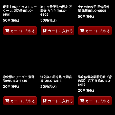
現実主義なイラストレー
楽しさ最優先の親友 万
土佐の姫若子 長曾我部
ター 九 恋乃香(R)LO-
願寺 うらら(R)LO-
渚 元親(R)LO-6505
6501
6502
50
(税込)
円
50
50
(税込)
(税込)
円
円
カートに入れる
カートに入れる
カートに入れる
浄化隊のリーダー 斎野
浄化隊の司令塔 文示宮
防疫修道会業罪司教《背
尚哉(U)LO-6416
篤(U)LO-6418
信卿》 宮下 衆逸(U)LO-
6419
20
20
(税込)
(税込)
円
円
20
(税込)
円
カートに入れる
カートに入れる
カートに入れる