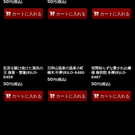
50
50
(税込)
(税込)
円
円
カートに入れる
カートに入れる
カートに入れる
乱世を駆け抜けた孫呉の
日和山温泉の温泉小町
世間知らずな愛されお嬢
王 孫策・雪蓮(R)LO-
柳木 叶夢(R)LO-6460
様 御所院 冬樺(R)LO-
6459
6467
50
(税込)
円
50
50
(税込)
(税込)
円
円
カートに入れる
カートに入れる
カートに入れる