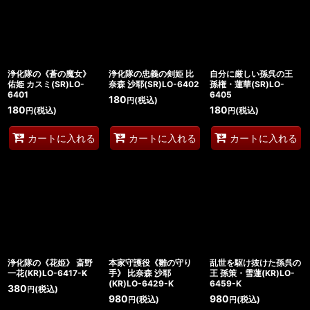
絞り込む
浄化隊の《蒼の魔女》
浄化隊の忠義の剣姫 比
自分に厳しい孫呉の王
佑姫 カスミ(SR)LO-
奈森 沙耶(SR)LO-6402
孫権・蓮華(SR)LO-
6401
6405
180
(税込)
円
180
180
(税込)
(税込)
円
円
カートに入れる
カートに入れる
カートに入れる
浄化隊の《花姫》 斎野
本家守護役《雛の守り
乱世を駆け抜けた孫呉の
一花(KR)LO-6417-K
手》 比奈森 沙耶
王 孫策・雪蓮(KR)LO-
(KR)LO-6429-K
6459-K
380
(税込)
円
980
980
(税込)
(税込)
円
円