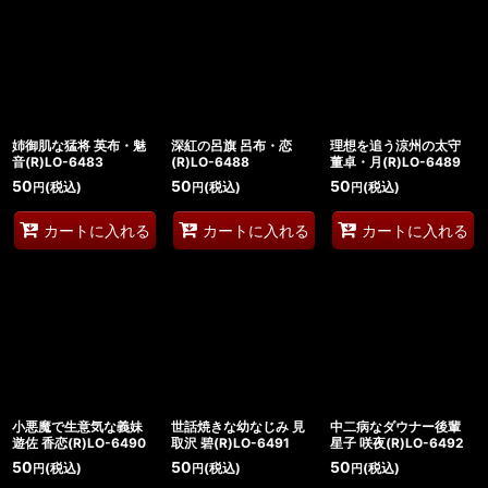
姉御肌な猛将 英布・魅
深紅の呂旗 呂布・恋
理想を追う涼州の太守
音(R)LO-6483
(R)LO-6488
董卓・月(R)LO-6489
50
50
50
(税込)
(税込)
(税込)
円
円
円
カートに入れる
カートに入れる
カートに入れる
小悪魔で生意気な義妹
世話焼きな幼なじみ 見
中二病なダウナー後輩
遊佐 香恋(R)LO-6490
取沢 碧(R)LO-6491
星子 咲夜(R)LO-6492
50
50
50
(税込)
(税込)
(税込)
円
円
円