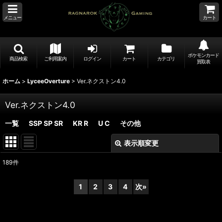
メニュー
カート
ポケモンカード
商品検索
ご利用案内
ログイン
カート
カテゴリ
買取表
ホーム
>
LyceeOverture
>
Ver.ネクストン4.0
Ver.ネクストン4.0
一覧
SSP SP SR
KR R
U C
その他
表示順変更
閉じる
189
件
表示数
:
1
2
3
4
次
»
並び順
: