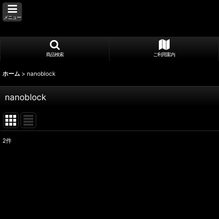
メニュー
商品検索
ご利用案内
ホーム
>
nanoblock
nanoblock
2
件
表示数
:
並び順
: