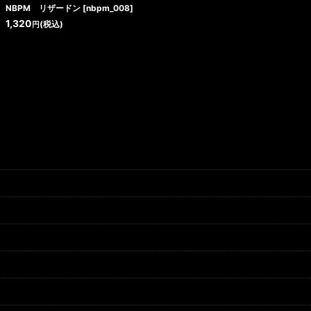
NBPM リザードン
[
nbpm_008
]
1,320
(税込)
円