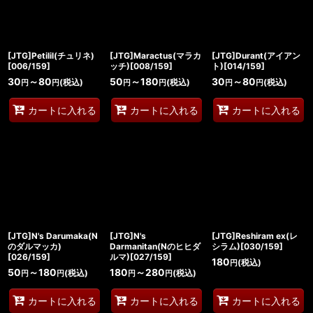
[JTG]Petilil(チュリネ)
[JTG]Maractus(マラカ
[JTG]Durant(アイアン
[006/159]
ッチ)[008/159]
ト)[014/159]
30
～80
50
～180
30
～80
(税込)
(税込)
(税込)
円
円
円
円
円
円
カートに入れる
カートに入れる
カートに入れる
[JTG]N's Darumaka(N
[JTG]N's
[JTG]Reshiram ex(レ
のダルマッカ)
Darmanitan(Nのヒヒダ
シラム)[030/159]
[026/159]
ルマ)[027/159]
180
(税込)
円
50
～180
180
～280
(税込)
(税込)
円
円
円
円
カートに入れる
カートに入れる
カートに入れる