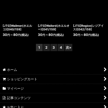
[JTG]Wailmer(ホエル
[JTG]Wailord(ホエルオ
[JTG]Regice(レジアイ
コ)[040/159]
ー)[041/159]
ス)[042/159]
30
～80
30
～80
30
～80
(税込)
(税込)
(税込)
円
円
円
円
円
円
1
2
3
4
次
»
ホーム
ショッピングカート
マイページ
記事コンテンツ
お気に入り