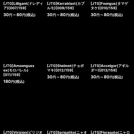
[JTG]Lilligant(ドレディ
[JTG]Karrablast(カブ
[JTG]Foongus(タマゲ
ア)[007/159]
ルモ)[009/159]
タケ)[010/159]
30
～80
30
～80
30
～80
(税込)
(税込)
(税込)
円
円
円
円
円
円
[JTG]Amoonguss
[JTG]Shelmet(チョボ
[JTG]Accelgor(アギル
ex(モロバレル)
マキ)[012/159]
ダー)[013/159]
[011/159]
30
～80
30
～80
(税込)
(税込)
円
円
円
円
180
(税込)
円
[JTG]Virizion(ビリジオ
[JTG]Sprigatito(ニャオ
[JTG]Floragato(ニャロ