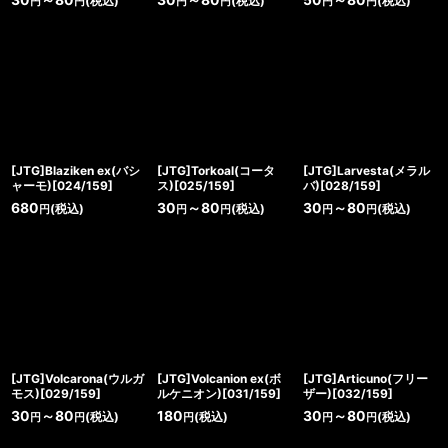
30
～80
30
～80
50
～80
(税込)
(税込)
(税込)
円
円
円
円
円
円
[JTG]Blaziken ex(バシ
[JTG]Torkoal(コータ
[JTG]Larvesta(メラル
ャーモ)[024/159]
ス)[025/159]
バ)[028/159]
680
30
～80
30
～80
(税込)
(税込)
(税込)
円
円
円
円
円
[JTG]Volcarona(ウルガ
[JTG]Volcanion ex(ボ
[JTG]Articuno(フリー
モス)[029/159]
ルケニオン)[031/159]
ザー)[032/159]
30
～80
180
30
～80
(税込)
(税込)
(税込)
円
円
円
円
円