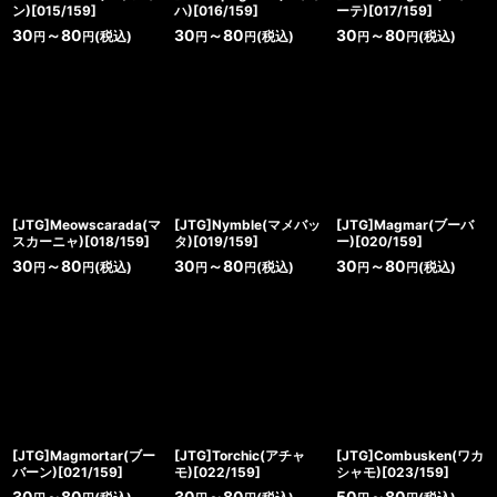
ン)[015/159]
ハ)[016/159]
ーテ)[017/159]
30
～80
30
～80
30
～80
(税込)
(税込)
(税込)
円
円
円
円
円
円
[JTG]Meowscarada(マ
[JTG]Nymble(マメバッ
[JTG]Magmar(ブーバ
スカーニャ)[018/159]
タ)[019/159]
ー)[020/159]
30
～80
30
～80
30
～80
(税込)
(税込)
(税込)
円
円
円
円
円
円
[JTG]Magmortar(ブー
[JTG]Torchic(アチャ
[JTG]Combusken(ワカ
バーン)[021/159]
モ)[022/159]
シャモ)[023/159]