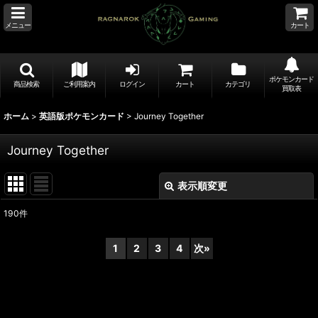
メニュー
カート
ポケモンカード
商品検索
ご利用案内
ログイン
カート
カテゴリ
買取表
ホーム
>
英語版ポケモンカード
>
Journey Together
Journey Together
表示順変更
閉じる
190
件
表示数
:
1
2
3
4
次
»
並び順
:
絞り込む