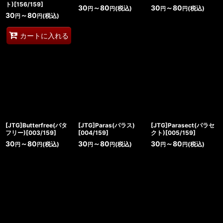
ト)[156/159]
30
～80
30
～80
(税込)
(税込)
円
円
円
円
30
～80
(税込)
円
円
カートに入れる
[JTG]Butterfree(バタ
[JTG]Paras(パラス)
[JTG]Parasect(パラセ
フリー)[003/159]
[004/159]
クト)[005/159]
30
～80
30
～80
30
～80
(税込)
(税込)
(税込)
円
円
円
円
円
円