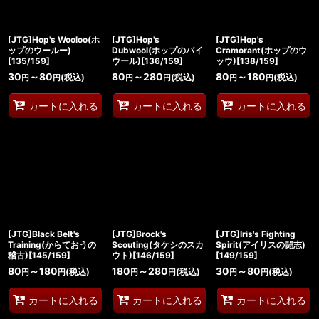
[JTG]Hop's Wooloo(ホ
[JTG]Hop's
[JTG]Hop's
ップのウールー)
Dubwool(ホップのバイ
Cramorant(ホップのウ
[135/159]
ウール)[136/159]
ッウ)[138/159]
30
～80
80
～280
80
～180
(税込)
(税込)
(税込)
円
円
円
円
円
円
カートに入れる
カートに入れる
カートに入れる
[JTG]Black Belt's
[JTG]Brock's
[JTG]Iris's Fighting
Training(からておうの
Scouting(タケシのスカ
Spirit(アイリスの闘志)
稽古)[145/159]
ウト)[146/159]
[149/159]
80
～180
180
～280
30
～80
(税込)
(税込)
(税込)
円
円
円
円
円
円
カートに入れる
カートに入れる
カートに入れる