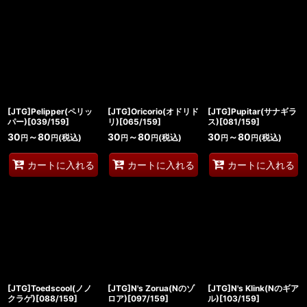
[JTG]Pelipper(ペリッ
[JTG]Oricorio(オドリド
[JTG]Pupitar(サナギラ
パー)[039/159]
リ)[065/159]
ス)[081/159]
30
～80
30
～80
30
～80
(税込)
(税込)
(税込)
円
円
円
円
円
円
カートに入れる
カートに入れる
カートに入れる
[JTG]Toedscool(ノノ
[JTG]N's Zorua(Nのゾ
[JTG]N's Klink(Nのギア
クラゲ)[088/159]
ロア)[097/159]
ル)[103/159]