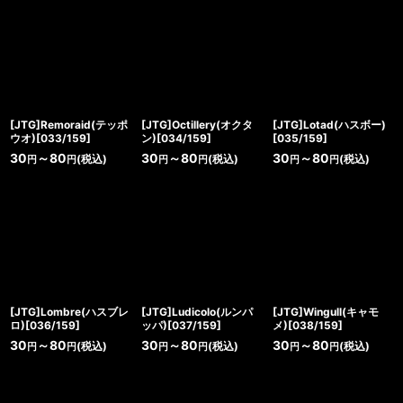
[JTG]Remoraid(テッポ
[JTG]Octillery(オクタ
[JTG]Lotad(ハスボー)
ウオ)[033/159]
ン)[034/159]
[035/159]
30
～80
30
～80
30
～80
(税込)
(税込)
(税込)
円
円
円
円
円
円
[JTG]Lombre(ハスブレ
[JTG]Ludicolo(ルンパ
[JTG]Wingull(キャモ
ロ)[036/159]
ッパ)[037/159]
メ)[038/159]
30
～80
30
～80
30
～80
(税込)
(税込)
(税込)
円
円
円
円
円
円