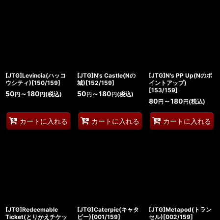
[JTG]Levincia(ハッコ
[JTG]N's Castle(Nの
[JTG]N's PP Up(Nのポ
ウシティ)[150/159]
城)[152/159]
イントアップ)
[153/159]
50
～180
50
～180
(税込)
(税込)
円
円
円
円
80
～180
(税込)
円
円
カートに入れる
カートに入れる
カートに入れる
[JTG]Redeemable
[JTG]Caterpie(キャタ
[JTG]Metapod(トラン
Ticket(とりかえチケッ
ピー)[001/159]
セル)[002/159]