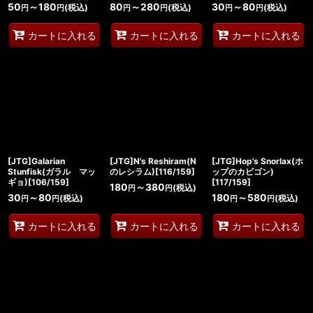
50
～180
80
～280
30
～80
(税込)
(税込)
(税込)
円
円
円
円
円
円
カートに入れる
カートに入れる
カートに入れる
[JTG]Galarian
[JTG]N's Reshiram(N
[JTG]Hop's Snorlax(ホ
Stunfisk(ガラル マッ
のレシラム)[116/159]
ップのカビゴン)
ギョ)[106/159]
[117/159]
180
～380
(税込)
円
円
30
～80
180
～580
(税込)
(税込)
円
円
円
円
カートに入れる
カートに入れる
カートに入れる