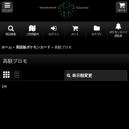
メニュー
カート
ポケモンカード
商品検索
ご利用案内
ログイン
カート
カテゴリ
買取表
ホーム
>
英語版ポケモンカード
>
高額プロモ
高額プロモ
表示順変更
閉じる
3
件
表示数
:
並び順
:
絞り込む