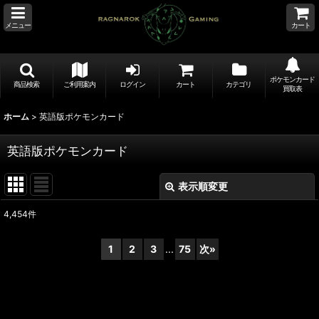
メニュー
カート
ポケモンカード
商品検索
ご利用案内
ログイン
カート
カテゴリ
買取表
ホーム
>
英語版ポケモンカード
英語版ポケモンカード
表示順変更
閉じる
4,454
件
サブカテゴリ
:
1
2
3
...
75
次
»
表示数
:
並び順
: