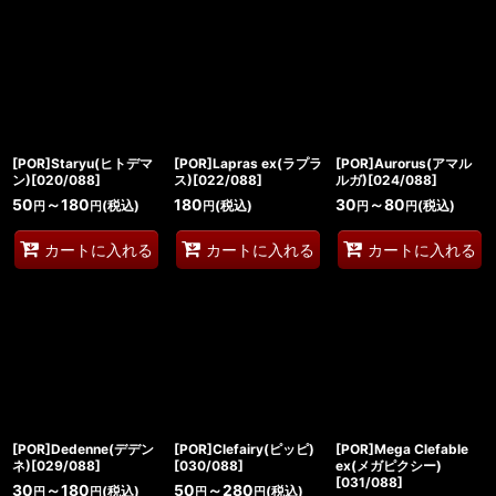
[POR]Staryu(ヒトデマ
[POR]Lapras ex(ラプラ
[POR]Aurorus(アマル
ン)[020/088]
ス)[022/088]
ルガ)[024/088]
50
～180
180
30
～80
(税込)
(税込)
(税込)
円
円
円
円
円
カートに入れる
カートに入れる
カートに入れる
[POR]Dedenne(デデン
[POR]Clefairy(ピッピ)
[POR]Mega Clefable
ネ)[029/088]
[030/088]
ex(メガピクシー)
[031/088]
30
～180
50
～280
(税込)
(税込)
円
円
円
円