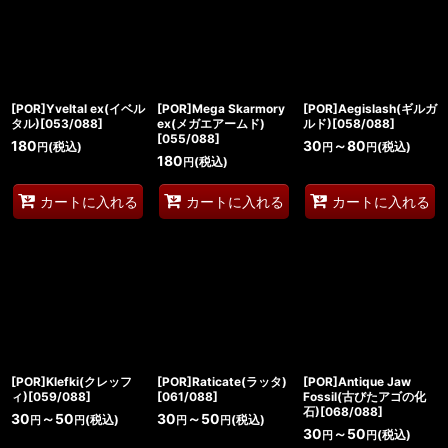
[POR]Yveltal ex(イベル
[POR]Mega Skarmory
[POR]Aegislash(ギルガ
タル)[053/088]
ex(メガエアームド)
ルド)[058/088]
[055/088]
180
30
～80
(税込)
(税込)
円
円
円
180
(税込)
円
カートに入れる
カートに入れる
カートに入れる
[POR]Klefki(クレッフ
[POR]Raticate(ラッタ)
[POR]Antique Jaw
ィ)[059/088]
[061/088]
Fossil(古びたアゴの化
石)[068/088]
30
～50
30
～50
(税込)
(税込)
円
円
円
円
30
～50
(税込)
円
円