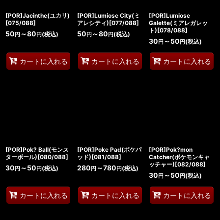
[POR]Jacinthe(ユカリ)
[POR]Lumiose City(ミ
[POR]Lumiose
[075/088]
アレシティ)[077/088]
Galette(ミアレガレッ
ト)[078/088]
50
～80
50
～80
(税込)
(税込)
円
円
円
円
30
～50
(税込)
円
円
カートに入れる
カートに入れる
カートに入れる
[POR]Pok? Ball(モンス
[POR]Poke Pad(ポケパ
[POR]Pok?mon
ターボール)[080/088]
ッド)[081/088]
Catcher(ポケモンキャ
ッチャー)[082/088]
30
～50
280
～780
(税込)
(税込)
円
円
円
円
30
～50
(税込)
円
円
カートに入れる
カートに入れる
カートに入れる