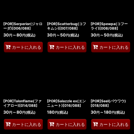
絞り込む
[POR]Serperior(ジャロ
[POR]Scatterbug(コフ
[POR]Spewpa(コフー
ーダ)[006/088]
キムシ)[007/088]
ライ)[008/088]
30
～80
30
～50
30
～50
(税込)
(税込)
(税込)
円
円
円
円
円
円
カートに入れる
カートに入れる
カートに入れる
[POR]Talonflame(ファ
[POR]Salazzle ex(エン
[POR]Seel(パウワウ)
イアロー)[014/088]
ニュート)[016/088]
[018/088]
30
～80
180
30
～180
(税込)
(税込)
(税込)
円
円
円
円
円
カートに入れる
カートに入れる
カートに入れる