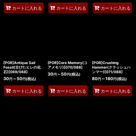
カートに入れる
カートに入れる
カートに入れる
[POR]Antique Sail
[POR]Core Memory(コ
[POR]Crushing
Fossil(古びたヒレの化
アメモリ)[070/088]
Hammer(クラッシュハ
石)[069/088]
ンマー)[071/088]
30
～50
(税込)
円
円
30
～50
80
～180
(税込)
(税込)
円
円
円
円
カートに入れる
カートに入れる
カートに入れる