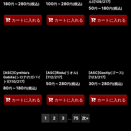
ル)[109/217]
180
～280
100
～280
(税込)
(税込)
円
円
円
円
50
～180
(税込)
円
円
カートに入れる
カートに入れる
カートに入れる
[ASC]Cynthia's
[ASC]Riolu(リオル)
[ASC]Gastly(ゴース)
Gabite(シロナのガバイ
[112/217]
[123/217]
ト)[110/217]
50
～280
30
～280
(税込)
(税込)
円
円
円
円
80
～180
(税込)
円
円
カートに入れる
カートに入れる
カートに入れる
1
2
3
...
75
次
»