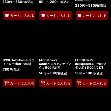
180
～380
80
～280
(税込)
(税込)
円
円
円
円
280
～580
(税込)
円
円
カートに入れる
カートに入れる
カートに入れる
[POR]Talonflame(ファ
[ASC]Erika's
[ASC]Erika's
イアロー)[091/088]
Oddish(エリカのナゾノ
Bellsprout(エリカのマ
クサ)[001/217]
ダツボミ)[004/217]
780
(税込)
円
50
～180
50
～180
(税込)
(税込)
円
円
円
円
カートに入れる
カートに入れる
カートに入れる