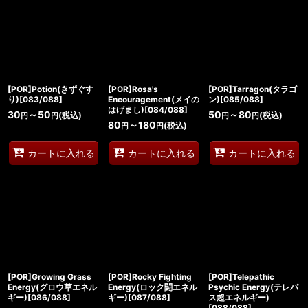
[POR]Potion(きずぐす
[POR]Rosa's
[POR]Tarragon(タラゴ
り)[083/088]
Encouragement(メイの
ン)[085/088]
はげまし)[084/088]
30
～50
50
～80
(税込)
(税込)
円
円
円
円
80
～180
(税込)
円
円
カートに入れる
カートに入れる
カートに入れる
[POR]Growing Grass
[POR]Rocky Fighting
[POR]Telepathic
Energy(グロウ草エネル
Energy(ロック闘エネル
Psychic Energy(テレパ
ギー)[086/088]
ギー)[087/088]
ス超エネルギー)
[088/088]