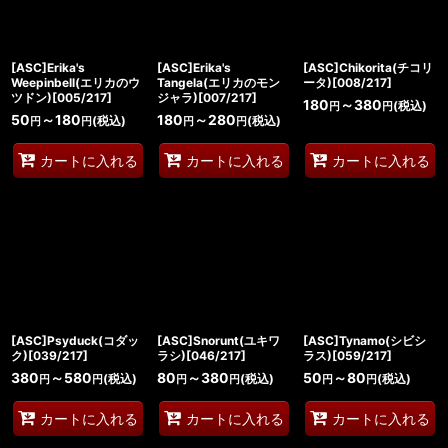
[ASC]Erika's
[ASC]Erika's
[ASC]Chikorita(チコリ
Weepinbell(エリカのウ
Tangela(エリカのモン
ータ)[008/217]
ツドン)[005/217]
ジャラ)[007/217]
180
～380
(税込)
円
円
50
～180
180
～280
(税込)
(税込)
円
円
円
円
カートに入れる
カートに入れる
カートに入れる
[ASC]Psyduck(コダッ
[ASC]Snorunt(ユキワ
[ASC]Tynamo(シビシ
ク)[039/217]
ラシ)[046/217]
ラス)[059/217]
380
～580
80
～380
50
～80
(税込)
(税込)
(税込)
円
円
円
円
円
円
カートに入れる
カートに入れる
カートに入れる