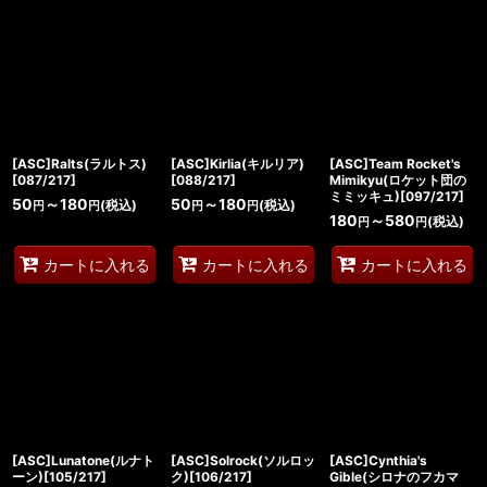
[ASC]Ralts(ラルトス)
[ASC]Kirlia(キルリア)
[ASC]Team Rocket's
[087/217]
[088/217]
Mimikyu(ロケット団の
ミミッキュ)[097/217]
50
～180
50
～180
(税込)
(税込)
円
円
円
円
180
～580
(税込)
円
円
カートに入れる
カートに入れる
カートに入れる
[ASC]Lunatone(ルナト
[ASC]Solrock(ソルロッ
[ASC]Cynthia's
ーン)[105/217]
ク)[106/217]
Gible(シロナのフカマ