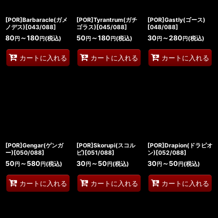
[POR]Barbaracle(ガメ
[POR]Tyrantrum(ガチ
[POR]Gastly(ゴース)
ノデス)[043/088]
ゴラス)[045/088]
[048/088]
80
～180
50
～180
30
～280
(税込)
(税込)
(税込)
円
円
円
円
円
円
カートに入れる
カートに入れる
カートに入れる
[POR]Gengar(ゲンガ
[POR]Skorupi(スコル
[POR]Drapion(ドラピオ
ー)[050/088]
ピ)[051/088]
ン)[052/088]
50
～580
30
～50
30
～50
(税込)
(税込)
(税込)
円
円
円
円
円
円
カートに入れる
カートに入れる
カートに入れる