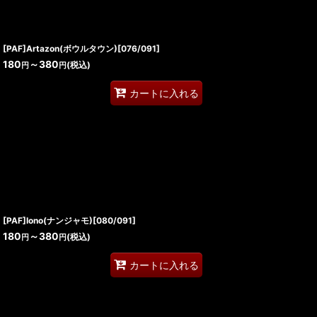
[PAF]Artazon(ボウルタウン)[076/091]
180
～380
(税込)
円
円
カートに入れる
[PAF]Iono(ナンジャモ)[080/091]
180
～380
(税込)
円
円
カートに入れる