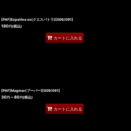
[PAF]Espathra ex(クエスパトラ)[006/091]
180
(税込)
円
カートに入れる
[PAF]Magmar(ブーバー)[009/091]
30
～80
(税込)
円
円
カートに入れる