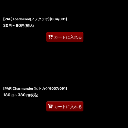
[PAF]Toedscool(ノノクラゲ)[004/091]
30
～80
(税込)
円
円
カートに入れる
[PAF]Charmander(ヒトカゲ)[007/091]
180
～380
(税込)
円
円
カートに入れる