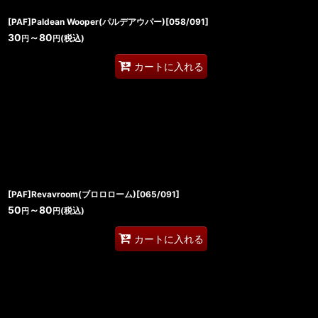
[PAF]Paldean Wooper(パルデアウパー)[058/091]
30
～80
(税込)
円
円
カートに入れる
[PAF]Revavroom(ブロロローム)[065/091]
50
～80
(税込)
円
円
カートに入れる