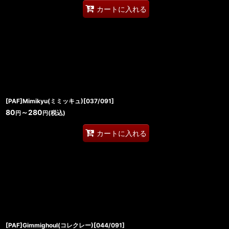
カートに入れる
[PAF]Mimikyu(ミミッキュ)[037/091]
80
～280
(税込)
円
円
カートに入れる
[PAF]Gimmighoul(コレクレー)[044/091]