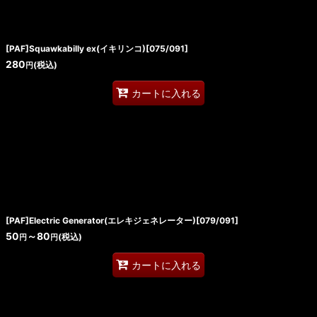
[PAF]Squawkabilly ex(イキリンコ)[075/091]
280
(税込)
円
カートに入れる
[PAF]Electric Generator(エレキジェネレーター)[079/091]
50
～80
(税込)
円
円
カートに入れる