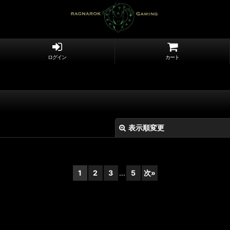
ログイン
カート
表示順変更
1
2
3
...
5
次
»
絞り込む