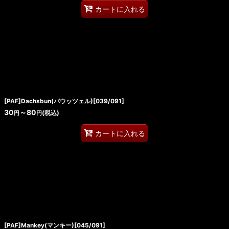
カートに入れる
[PAF]Dachsbun(バウッツェル)[039/091]
30
～80
(税込)
円
円
カートに入れる
[PAF]Mankey(マンキー)[045/091]