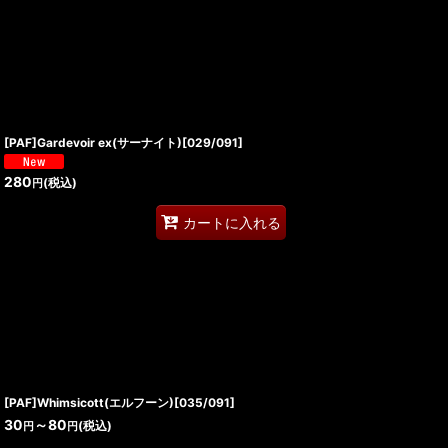
[PAF]Gardevoir ex(サーナイト)[029/091]
280
(税込)
円
カートに入れる
[PAF]Whimsicott(エルフーン)[035/091]
30
～80
(税込)
円
円