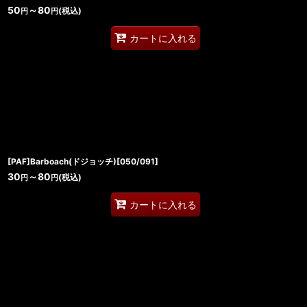
50
～80
(税込)
円
円
カートに入れる
[PAF]Barboach(ドジョッチ)[050/091]
30
～80
(税込)
円
円
カートに入れる