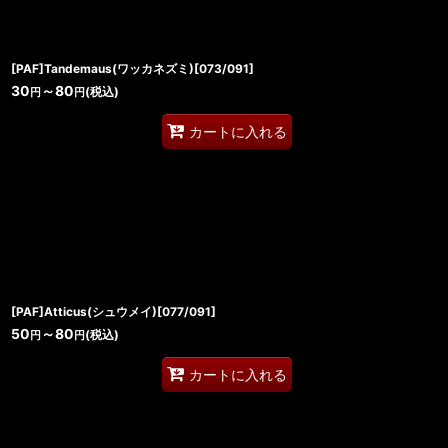
[PAF]Tandemaus(ワッカネズミ)[073/091]
30
～80
(税込)
円
円
カートに入れる
[PAF]Atticus(シュウメイ)[077/091]
50
～80
(税込)
円
円
カートに入れる