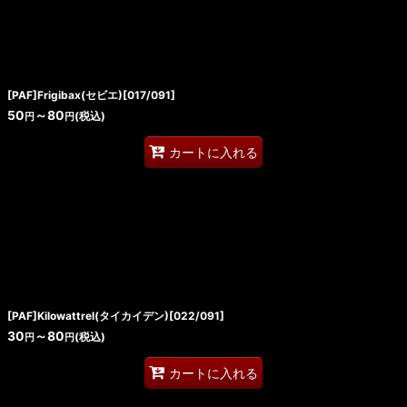
[PAF]Frigibax(セビエ)[017/091]
50
～80
(税込)
円
円
カートに入れる
[PAF]Kilowattrel(タイカイデン)[022/091]
30
～80
(税込)
円
円
カートに入れる