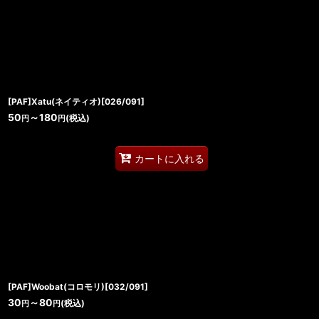
[PAF]Xatu(ネイティオ)[026/091]
50
～180
(税込)
円
円
カートに入れる
[PAF]Woobat(コロモリ)[032/091]
30
～80
(税込)
円
円