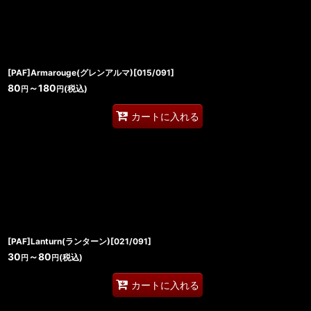
[PAF]Armarouge(グレンアルマ)[015/091]
80
～180
(税込)
円
円
カートに入れる
[PAF]Lanturn(ランターン)[021/091]
30
～80
(税込)
円
円
カートに入れる