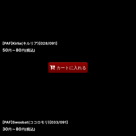
[PAF]Kirlia(キルリア)[028/091]
50
～80
(税込)
円
円
カートに入れる
[PAF]Swoobat(ココロモリ)[033/091]
30
～80
(税込)
円
円