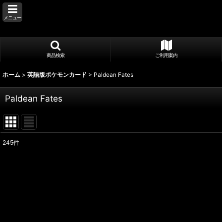
メニュー
商品検索
ご利用案内
ホーム
>
英語版ポケモンカード
>
Paldean Fates
Paldean Fates
245
件
表示数
:
並び順
: