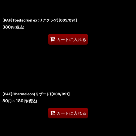
[PAF]Toedscruel ex(リククラゲ)[005/091]
380
(税込)
円
カートに入れる
[PAF]Charmeleon(リザード)[008/091]
80
～180
(税込)
円
円
カートに入れる