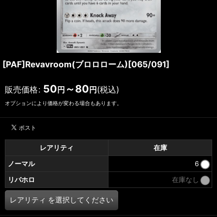
[PAF]Revavroom(ブロロローム)[065/091]
50
～80
販売価格
:
(税込)
円
円
オプションにより価格が変わる場合もあります。
レアリティ
在庫
ノーマル
6
リバホロ
在庫なし
レアリティ
を選択してください