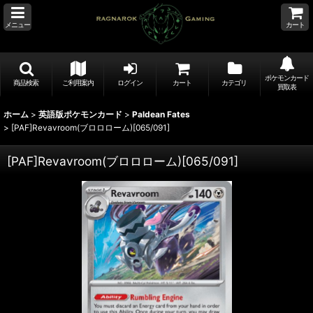
メニュー
カート
ポケモンカード
商品検索
ご利用案内
ログイン
カート
カテゴリ
買取表
ホーム
>
英語版ポケモンカード
>
Paldean Fates
>
[PAF]Revavroom(ブロロローム)[065/091]
[PAF]Revavroom(ブロロローム)[065/091]