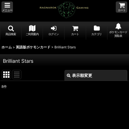
メニュー
カート
ポケモンカード
商品検索
ご利用案内
ログイン
カート
カテゴリ
買取表
ホーム
>
英語版ポケモンカード
>
Brilliant Stars
Brilliant Stars
表示順変更
閉じる
8
件
表示数
:
並び順
:
絞り込む