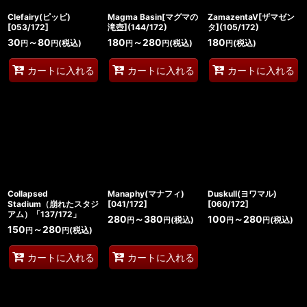
Clefairy(ピッピ)
Magma Basin[マグマの
ZamazentaV[ザマゼン
[053/172]
滝壺](144/172)
タ](105/172)
30
～80
180
～280
180
(税込)
(税込)
(税込)
円
円
円
円
円
カートに入れる
カートに入れる
カートに入れる
Collapsed
Manaphy(マナフィ)
Duskull(ヨワマル)
Stadium（崩れたスタジ
[041/172]
[060/172]
アム）「137/172」
280
～380
100
～280
(税込)
(税込)
円
円
円
円
150
～280
(税込)
円
円
カートに入れる
カートに入れる