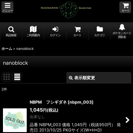
メニュー
カート
ポケモンカード
商品検索
ご利用案内
ログイン
カート
カテゴリ
買取表
ホーム
>
nanoblock
nanoblock
表示順変更
閉じる
2
件
表示数
:
NBPM フシギダネ
[
nbpm_003
]
1,045
(税込)
円
並び順
:
在庫なし
品番 NBPM_003 価格 1,045円（税抜950円） 発
絞り込む
売日 2013/10/25 PKGサイズ(W×H×D)