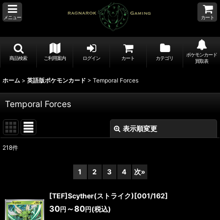
メニュー
カート
ポケモンカード
商品検索
ご利用案内
ログイン
カート
カテゴリ
買取表
ホーム
>
英語版ポケモンカード
>
Temporal Forces
Temporal Forces
表示順変更
閉じる
218
件
表示数
:
1
2
3
4
次
»
並び順
:
[TEF]Scyther(ストライク)[001/162]
30
～80
(税込)
円
円
絞り込む