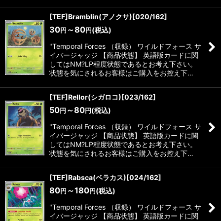
[TEF]Bramblin(アノクサ)[020/162]
30
～80
(税込)
円
円
"Temporal Forces （収録） ワイルドフォース サ
イバージャッジ 【商品状態】 英語版カードに関
してはNM?LP程度状態であるとお考え下さい。
状態を気にされるお客様はご購入をお控え下…
[TEF]Rellor(シガロコ)[023/162]
50
～80
(税込)
円
円
"Temporal Forces （収録） ワイルドフォース サ
イバージャッジ 【商品状態】 英語版カードに関
してはNM?LP程度状態であるとお考え下さい。
状態を気にされるお客様はご購入をお控え下…
[TEF]Rabsca(ベラカス)[024/162]
80
～180
(税込)
円
円
"Temporal Forces （収録） ワイルドフォース サ
イバージャッジ 【商品状態】 英語版カードに関