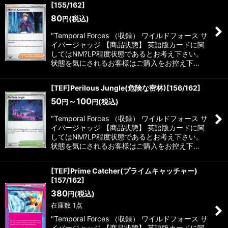
[155/162]
80
(税込)
円
"Temporal Forces （収録） ワイルドフォース サ
イバージャッジ 【商品状態】 英語版カードに関
してはNM?LP程度状態であるとお考え下さい。
状態を気にされるお客様はご購入をお控え下…
[TEF]Perilous Jungle(危険な密林)[156/162]
50
～100
(税込)
円
円
"Temporal Forces （収録） ワイルドフォース サ
イバージャッジ 【商品状態】 英語版カードに関
してはNM?LP程度状態であるとお考え下さい。
状態を気にされるお客様はご購入をお控え下…
[TEF]Prime Catcher(プライムキャッチャー)
[157/162]
380
(税込)
円
在庫数 1点
"Temporal Forces （収録） ワイルドフォース サ
イバージャッジ 【商品状態】 英語版カードに関