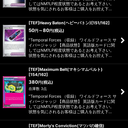
してはNM?LP程度状態であるとお考え下さい。
状態を気にされるお客様はご購入をお控え下…
[TEF]Heavy Baton(ヘビーバトン)[151/162]
50
～80
(税込)
円
円
"Temporal Forces （収録） ワイルドフォース サ
イバージャッジ 【商品状態】 英語版カードに関
してはNM?LP程度状態であるとお考え下さい。
状態を気にされるお客様はご購入をお控え下…
[TEF]Maximum Belt(マキシマムベルト)
[154/162]
380
(税込)
円
在庫数 3点
"Temporal Forces （収録） ワイルドフォース サ
イバージャッジ 【商品状態】 英語版カードに関
してはNM?LP程度状態であるとお考え下さい。
状態を気にされるお客様はご購入をお控え下…
[TEF]Morty's Conviction(マツバの確信)