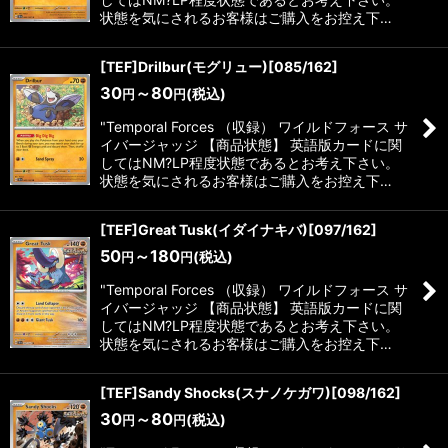
状態を気にされるお客様はご購入をお控え下…
[TEF]Drilbur(モグリュー)[085/162]
30
～80
(税込)
円
円
"Temporal Forces （収録） ワイルドフォース サ
イバージャッジ 【商品状態】 英語版カードに関
してはNM?LP程度状態であるとお考え下さい。
状態を気にされるお客様はご購入をお控え下…
[TEF]Great Tusk(イダイナキバ)[097/162]
50
～180
(税込)
円
円
"Temporal Forces （収録） ワイルドフォース サ
イバージャッジ 【商品状態】 英語版カードに関
してはNM?LP程度状態であるとお考え下さい。
状態を気にされるお客様はご購入をお控え下…
[TEF]Sandy Shocks(スナノケガワ)[098/162]
30
～80
(税込)
円
円