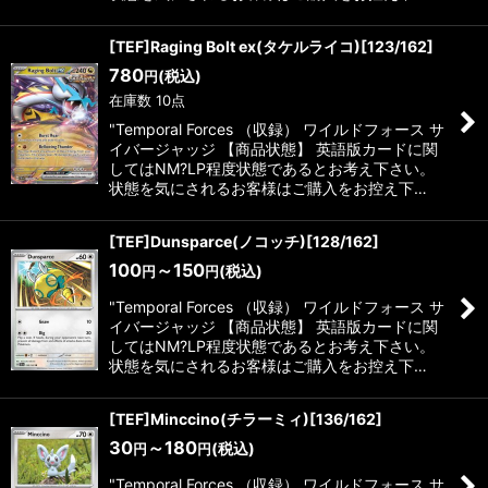
[TEF]Raging Bolt ex(タケルライコ)[123/162]
780
(税込)
円
在庫数 10点
"Temporal Forces （収録） ワイルドフォース サ
イバージャッジ 【商品状態】 英語版カードに関
してはNM?LP程度状態であるとお考え下さい。
状態を気にされるお客様はご購入をお控え下…
[TEF]Dunsparce(ノコッチ)[128/162]
100
～150
(税込)
円
円
"Temporal Forces （収録） ワイルドフォース サ
イバージャッジ 【商品状態】 英語版カードに関
してはNM?LP程度状態であるとお考え下さい。
状態を気にされるお客様はご購入をお控え下…
[TEF]Minccino(チラーミィ)[136/162]
30
～180
(税込)
円
円
"Temporal Forces （収録） ワイルドフォース サ