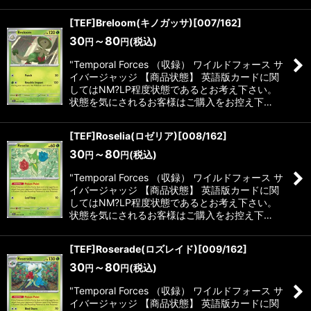
[TEF]Breloom(キノガッサ)[007/162]
30
～80
(税込)
円
円
"Temporal Forces （収録） ワイルドフォース サ
イバージャッジ 【商品状態】 英語版カードに関
してはNM?LP程度状態であるとお考え下さい。
状態を気にされるお客様はご購入をお控え下…
[TEF]Roselia(ロゼリア)[008/162]
30
～80
(税込)
円
円
"Temporal Forces （収録） ワイルドフォース サ
イバージャッジ 【商品状態】 英語版カードに関
してはNM?LP程度状態であるとお考え下さい。
状態を気にされるお客様はご購入をお控え下…
[TEF]Roserade(ロズレイド)[009/162]
30
～80
(税込)
円
円
"Temporal Forces （収録） ワイルドフォース サ
イバージャッジ 【商品状態】 英語版カードに関