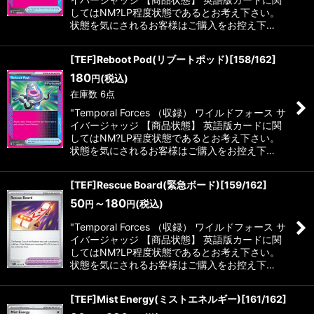
してはNM?LP程度状態であるとお考え下さい。
状態を気にされるお客様はご購入をお控え下…
[TEF]Reboot Pod(リブートポッド)[158/162]
180
(税込)
円
在庫数 6点
"Temporal Forces （収録） ワイルドフォース サ
イバージャッジ 【商品状態】 英語版カードに関
してはNM?LP程度状態であるとお考え下さい。
状態を気にされるお客様はご購入をお控え下…
[TEF]Rescue Board(緊急ボード)[159/162]
50
～180
(税込)
円
円
"Temporal Forces （収録） ワイルドフォース サ
イバージャッジ 【商品状態】 英語版カードに関
してはNM?LP程度状態であるとお考え下さい。
状態を気にされるお客様はご購入をお控え下…
[TEF]Mist Energy(ミストエネルギー)[161/162]