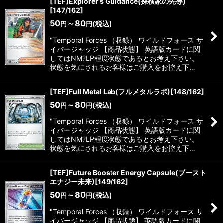
[TEF]Explorer's Guidance(探検家の先導)
[147/162]
50
～80
(税込)
円
円
"Temporal Forces （収録） ワイルドフォース サ
イバージャッジ 【商品状態】 英語版カードに関
してはNM?LP程度状態であるとお考え下さい。
状態を気にされるお客様はご購入をお控え下…
[TEF]Full Metal Lab(フルメタルラボ)[148/162]
50
～80
(税込)
円
円
"Temporal Forces （収録） ワイルドフォース サ
イバージャッジ 【商品状態】 英語版カードに関
してはNM?LP程度状態であるとお考え下さい。
状態を気にされるお客様はご購入をお控え下…
[TEF]Future Booster Energy Capsule(ブースト
エナジー未来)[149/162]
50
～80
(税込)
円
円
"Temporal Forces （収録） ワイルドフォース サ
イバージャッジ 【商品状態】 英語版カードに関