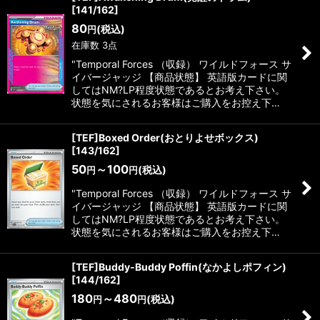
[141/162]
80
(税込)
円
在庫数 3点
"Temporal Forces （収録） ワイルドフォース サ
イバージャッジ 【商品状態】 英語版カードに関
してはNM?LP程度状態であるとお考え下さい。
状態を気にされるお客様はご購入をお控え下…
[TEF]Boxed Order(おとりよせボックス)
[143/162]
50
～100
(税込)
円
円
"Temporal Forces （収録） ワイルドフォース サ
イバージャッジ 【商品状態】 英語版カードに関
してはNM?LP程度状態であるとお考え下さい。
状態を気にされるお客様はご購入をお控え下…
[TEF]Buddy-Buddy Poffin(なかよしポフィン)
[144/162]
180
～480
(税込)
円
円