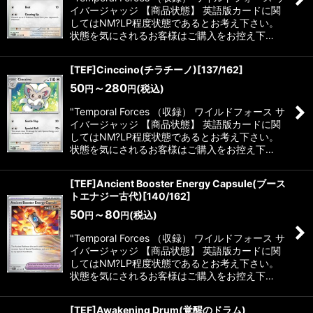
イバージャッジ 【商品状態】 英語版カードに関
してはNM?LP程度状態であるとお考え下さい。
状態を気にされるお客様はご購入をお控え下…
[TEF]Cinccino(チラチーノ)[137/162]
50
～280
(税込)
円
円
"Temporal Forces （収録） ワイルドフォース サ
イバージャッジ 【商品状態】 英語版カードに関
してはNM?LP程度状態であるとお考え下さい。
状態を気にされるお客様はご購入をお控え下…
[TEF]Ancient Booster Energy Capsule(ブース
トエナジー古代)[140/162]
50
～80
(税込)
円
円
"Temporal Forces （収録） ワイルドフォース サ
イバージャッジ 【商品状態】 英語版カードに関
してはNM?LP程度状態であるとお考え下さい。
状態を気にされるお客様はご購入をお控え下…
[TEF]Awakening Drum(覚醒のドラム)