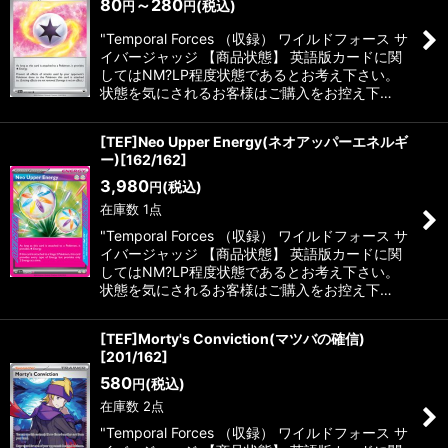
80
～280
(税込)
円
円
"Temporal Forces （収録） ワイルドフォース サ
イバージャッジ 【商品状態】 英語版カードに関
してはNM?LP程度状態であるとお考え下さい。
状態を気にされるお客様はご購入をお控え下…
[TEF]Neo Upper Energy(ネオアッパーエネルギ
ー)[162/162]
3,980
(税込)
円
在庫数 1点
"Temporal Forces （収録） ワイルドフォース サ
イバージャッジ 【商品状態】 英語版カードに関
してはNM?LP程度状態であるとお考え下さい。
状態を気にされるお客様はご購入をお控え下…
[TEF]Morty's Conviction(マツバの確信)
[201/162]
580
(税込)
円
在庫数 2点
"Temporal Forces （収録） ワイルドフォース サ