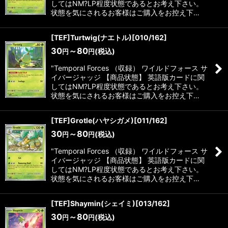
してはNM?LP程度状態であるとお考え下さい。
状態を気にされるお客様はご購入をお控え下…
[TEF]Turtwig(ナエトル)[010/162]
30
～80
(税込)
円
円
"Temporal Forces （収録） ワイルドフォース サ
イバージャッジ 【商品状態】 英語版カードに関
してはNM?LP程度状態であるとお考え下さい。
状態を気にされるお客様はご購入をお控え下…
[TEF]Grotle(ハヤシガメ)[011/162]
30
～80
(税込)
円
円
"Temporal Forces （収録） ワイルドフォース サ
イバージャッジ 【商品状態】 英語版カードに関
してはNM?LP程度状態であるとお考え下さい。
状態を気にされるお客様はご購入をお控え下…
[TEF]Shaymin(シェイミ)[013/162]
30
～80
(税込)
円
円