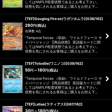
してはNM?LP程度状態であるとお考え下さい。
状態を気にされるお客様はご購入をお控え下…
[TEF]Gouging Fire ex(ウガツホムラ)[038/162]
280
(税込)
円
在庫数 4点
"Temporal Forces （収録） ワイルドフォース サ
イバージャッジ 【商品状態】 英語版カードに関
してはNM?LP程度状態であるとお考え下さい。
状態を気にされるお客様はご購入をお控え下…
[TEF]Totodile(ワニノコ)[039/162]
50
～180
(税込)
円
円
"Temporal Forces （収録） ワイルドフォース サ
イバージャッジ 【商品状態】 英語版カードに関
してはNM?LP程度状態であるとお考え下さい。
状態を気にされるお客様はご購入をお控え下…
[TEF]Latias(ラティアス)[067/162]
30
～180
(税込)
円
円