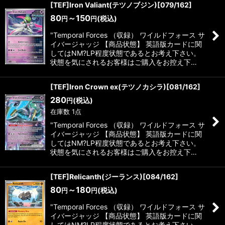
[TEF]Iron Valiant(テツノブジン)[079/162]
80
～150
(税込)
円
円
"Temporal Forces （収録） ワイルドフォース サ
イバージャッジ 【商品状態】 英語版カードに関
してはNM?LP程度状態であるとお考え下さい。
状態を気にされるお客様はご購入をお控え下…
[TEF]Iron Crown ex(テツノカシラ)[081/162]
280
(税込)
円
在庫数 1点
"Temporal Forces （収録） ワイルドフォース サ
イバージャッジ 【商品状態】 英語版カードに関
してはNM?LP程度状態であるとお考え下さい。
状態を気にされるお客様はご購入をお控え下…
[TEF]Relicanth(ジーランス)[084/162]
80
～180
(税込)
円
円
"Temporal Forces （収録） ワイルドフォース サ
イバージャッジ 【商品状態】 英語版カードに関
してはNM?LP程度状態であるとお考え下さい。