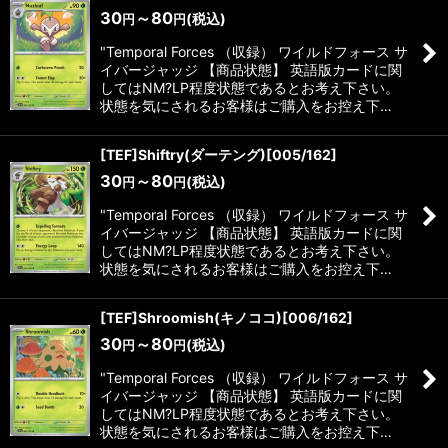
30
～80
(税込)
円
円
"Temporal Forces （収録） ワイルドフォース サ
イバージャッジ 【商品状態】 英語版カードに関
してはNM?LP程度状態であるとお考え下さい。
状態を気にされるお客様はご購入をお控え下…
[TEF]Shiftry(ダーテング)[005/162]
30
～80
(税込)
円
円
"Temporal Forces （収録） ワイルドフォース サ
イバージャッジ 【商品状態】 英語版カードに関
してはNM?LP程度状態であるとお考え下さい。
状態を気にされるお客様はご購入をお控え下…
[TEF]Shroomish(キノココ)[006/162]
30
～80
(税込)
円
円
"Temporal Forces （収録） ワイルドフォース サ
イバージャッジ 【商品状態】 英語版カードに関
してはNM?LP程度状態であるとお考え下さい。
状態を気にされるお客様はご購入をお控え下…