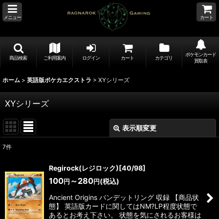
メニュー
カート
ポケモンカード
商品検索
ご利用案内
ログイン
カート
カテゴリ
買取表
ホーム
>
英語版ポケカエクストラ
>
XYシリーズ
XYシリーズ
表示順変更
閉じる
7
件
表示数
:
Regirock(レジロック)[40/98]
100
～280
(税込)
円
円
並び順
:
Ancient Origins バンデットリング 収録 【商品状
態】 英語版カードに関してはNM?LP程度状態で
絞り込む
あるとお考え下さい。 状態を気にされるお客様は