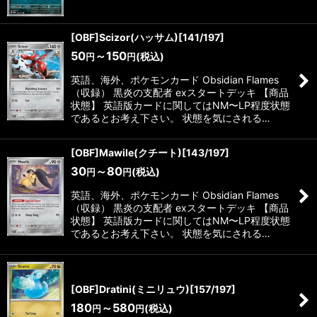
[OBF]Scizor(ハッサム)[141/197]
50
～150
(税込)
円
円
英語、海外、ポケモンカード Obsidian Flames
（収録） 黒炎の支配者 exスタートデッキ 【商品
状態】 英語版カードに関してはNM〜LP程度状態
であるとお考え下さい。 状態を気にされる…
[OBF]Mawile(クチート)[143/197]
30
～80
(税込)
円
円
英語、海外、ポケモンカード Obsidian Flames
（収録） 黒炎の支配者 exスタートデッキ 【商品
状態】 英語版カードに関してはNM〜LP程度状態
であるとお考え下さい。 状態を気にされる…
[OBF]Dratini(ミニリュウ)[157/197]
180
～580
(税込)
円
円