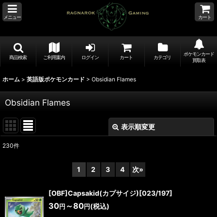
メニュー
カート
ポケモンカード
商品検索
ご利用案内
ログイン
カート
カテゴリ
買取表
ホーム
>
英語版ポケモンカード
>
Obsidian Flames
Obsidian Flames
表示順変更
閉じる
230
件
表示数
:
1
2
3
4
次
»
並び順
:
[OBF]Capsakid(カプサイジ)[023/197]
30
～80
(税込)
円
円
絞り込む