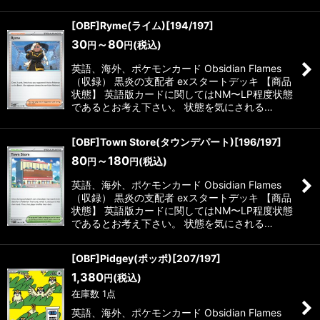
[OBF]Ryme(ライム)[194/197]
30
～80
(税込)
円
円
英語、海外、ポケモンカード Obsidian Flames
（収録） 黒炎の支配者 exスタートデッキ 【商品
状態】 英語版カードに関してはNM〜LP程度状態
であるとお考え下さい。 状態を気にされる…
[OBF]Town Store(タウンデパート)[196/197]
80
～180
(税込)
円
円
英語、海外、ポケモンカード Obsidian Flames
（収録） 黒炎の支配者 exスタートデッキ 【商品
状態】 英語版カードに関してはNM〜LP程度状態
であるとお考え下さい。 状態を気にされる…
[OBF]Pidgey(ポッポ)[207/197]
1,380
(税込)
円
在庫数 1点
英語、海外、ポケモンカード Obsidian Flames