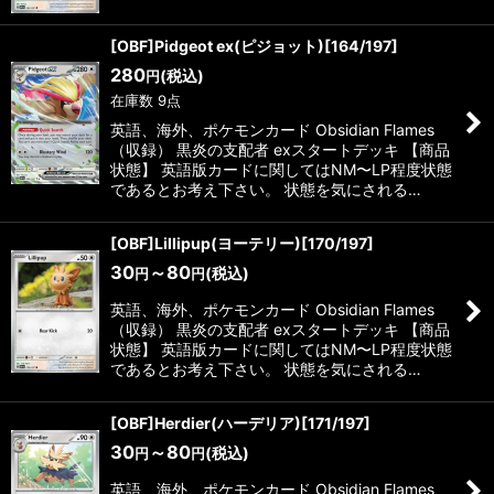
[OBF]Pidgeot ex(ピジョット)[164/197]
280
(税込)
円
在庫数 9点
英語、海外、ポケモンカード Obsidian Flames
（収録） 黒炎の支配者 exスタートデッキ 【商品
状態】 英語版カードに関してはNM〜LP程度状態
であるとお考え下さい。 状態を気にされる…
[OBF]Lillipup(ヨーテリー)[170/197]
30
～80
(税込)
円
円
英語、海外、ポケモンカード Obsidian Flames
（収録） 黒炎の支配者 exスタートデッキ 【商品
状態】 英語版カードに関してはNM〜LP程度状態
であるとお考え下さい。 状態を気にされる…
[OBF]Herdier(ハーデリア)[171/197]
30
～80
(税込)
円
円
英語、海外、ポケモンカード Obsidian Flames