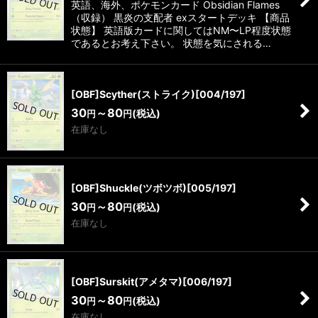
英語、海外、ポケモンカード Obsidian Flames
（収録） 黒炎の支配者 exスタートデッキ 【商品
状態】 英語版カードに関してはNM〜LP程度状態
であるとお考え下さい。 状態を気にされる…
[OBF]Scyther(ストライク)[004/197]
30
～80
(税込)
円
円
在庫なし
[OBF]Shuckle(ツボツボ)[005/197]
30
～80
(税込)
円
円
在庫なし
[OBF]Surskit(アメタマ)[006/197]
30
～80
(税込)
円
円
在庫なし