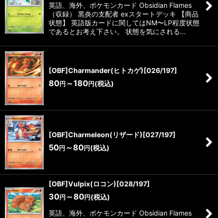
英語、海外、ポケモンカード Obsidian Flames
（収録） 黒炎の支配者 exスタートデッキ 【商品
状態】 英語版カードに関してはNM〜LP程度状態
であるとお考え下さい。 状態を気にされる…
[OBF]Charmander(ヒトカゲ)[026/197]
80
～180
(税込)
円
円
[OBF]Charmeleon(リザード)[027/197]
50
～80
(税込)
円
円
[OBF]Vulpix(ロコン)[028/197]
30
～80
(税込)
円
円
英語、海外、ポケモンカード Obsidian Flames