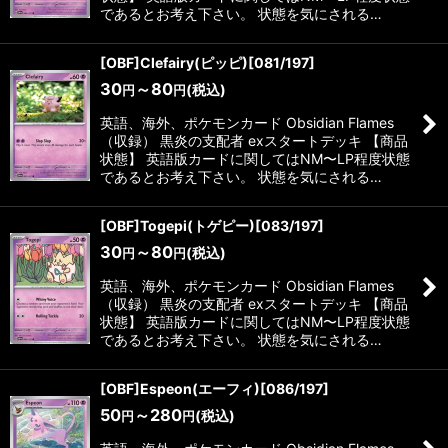
であるとお考え下さい。 状態を気にされる…
[OBF]Clefairy(ピッピ)[081/197]
30
～80
(税込)
円
円
英語、海外、ポケモンカード Obsidian Flames
（収録） 黒炎の支配者 exスタートデッキ 【商品
状態】 英語版カードに関してはNM〜LP程度状態
であるとお考え下さい。 状態を気にされる…
[OBF]Togepi(トゲピー)[083/197]
30
～80
(税込)
円
円
英語、海外、ポケモンカード Obsidian Flames
（収録） 黒炎の支配者 exスタートデッキ 【商品
状態】 英語版カードに関してはNM〜LP程度状態
であるとお考え下さい。 状態を気にされる…
[OBF]Espeon(エーフィ)[086/197]
50
～280
(税込)
円
円