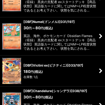
（収録） 黒炎の支配者 exスタートデッキ 【商品
状態】 英語版カードに関してはNM〜LP程度状態
であるとお考え下さい。 状態を気にされる…
[OBF]Numel(ドンメル)[031/197]
30
～80
(税込)
円
円
英語、海外、ポケモンカード Obsidian Flames
（収録） 黒炎の支配者 exスタートデッキ 【商品
状態】 英語版カードに関してはNM〜LP程度状態
であるとお考え下さい。 状態を気にされる…
[OBF]Victini ex(ビクティニ)[033/197]
180
(税込)
円
在庫数 1点
[OBF]Chandelure(シャンデラ)[038/197]
30
～80
(税込)
円
円
英語、海外、ポケモンカード Obsidian Flames