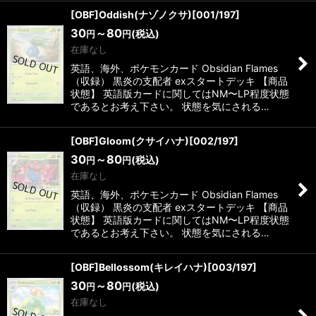
[OBF]Oddish(ナゾノクサ)[001/197]
30
～80
(税込)
円
円
在庫なし
英語、海外、ポケモンカード Obsidian Flames
（収録） 黒炎の支配者 exスタートデッキ 【商品
状態】 英語版カードに関してはNM〜LP程度状態
であるとお考え下さい。 状態を気にされる…
[OBF]Gloom(クサイハナ)[002/197]
30
～80
(税込)
円
円
在庫なし
英語、海外、ポケモンカード Obsidian Flames
（収録） 黒炎の支配者 exスタートデッキ 【商品
状態】 英語版カードに関してはNM〜LP程度状態
であるとお考え下さい。 状態を気にされる…
[OBF]Bellossom(キレイハナ)[003/197]
30
～80
(税込)
円
円
在庫なし