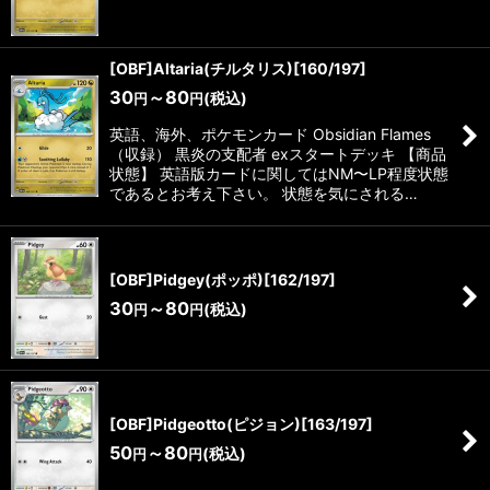
[OBF]Altaria(チルタリス)[160/197]
30
～80
(税込)
円
円
英語、海外、ポケモンカード Obsidian Flames
（収録） 黒炎の支配者 exスタートデッキ 【商品
状態】 英語版カードに関してはNM〜LP程度状態
であるとお考え下さい。 状態を気にされる…
[OBF]Pidgey(ポッポ)[162/197]
30
～80
(税込)
円
円
[OBF]Pidgeotto(ピジョン)[163/197]
50
～80
(税込)
円
円