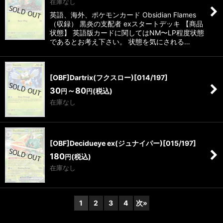
在庫なし
英語、海外、ポケモンカード Obsidian Flames
（収録） 黒炎の支配者 exスタートデッキ 【商品
状態】 英語版カードに関してはNM〜LP程度状態
であるとお考え下さい。 状態を気にされる…
[OBF]Dartrix(フクスロー)[014/197]
30
～80
(税込)
円
円
在庫なし
[OBF]Decidueye ex(ジュナイパー)[015/197]
180
(税込)
円
在庫なし
1
2
3
4
次
»