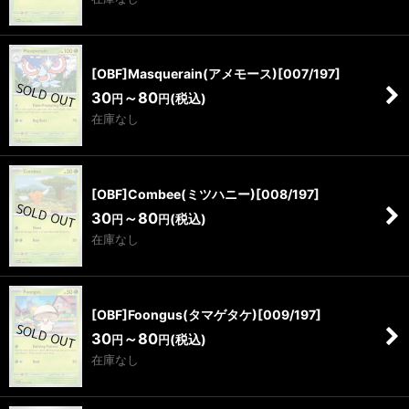
[OBF]Masquerain(アメモース)[007/197]
30
～80
(税込)
円
円
在庫なし
[OBF]Combee(ミツハニー)[008/197]
30
～80
(税込)
円
円
在庫なし
[OBF]Foongus(タマゲタケ)[009/197]
30
～80
(税込)
円
円
在庫なし