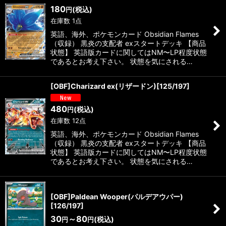
180
(税込)
円
在庫数 1点
英語、海外、ポケモンカード Obsidian Flames
（収録） 黒炎の支配者 exスタートデッキ 【商品
状態】 英語版カードに関してはNM〜LP程度状態
であるとお考え下さい。 状態を気にされる…
[OBF]Charizard ex(リザードン)[125/197]
480
(税込)
円
在庫数 12点
英語、海外、ポケモンカード Obsidian Flames
（収録） 黒炎の支配者 exスタートデッキ 【商品
状態】 英語版カードに関してはNM〜LP程度状態
であるとお考え下さい。 状態を気にされる…
[OBF]Paldean Wooper(パルデアウパー)
[126/197]
30
～80
(税込)
円
円