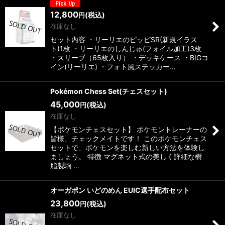
12,800
(税込)
円
在庫なし
セット内容 ・リーリエのピッピSR(新規イラス
ト)1枚 ・リーリエのしんじゅ(フォイル加工)3枚
・スリーブ（65枚入り） ・デッキケース ・BIGコ
イン(リーリエ) ・フォト風ステッカー…
Pokémon Chess Set(チェスセット)
45,000
(税込)
円
在庫なし
【ポケモンチェスセット】 ポケモントレーナーの
皆様、チェックメイトです！ このポケモンチェス
セットで、ポケモンを楽しむ新しい方法を体験し
ましょう。 特徴 マグネット式の美しく詳細な樹
脂製駒 …
オーガポン いどのめん EUIC選手配布セット
23,800
(税込)
円
在庫なし