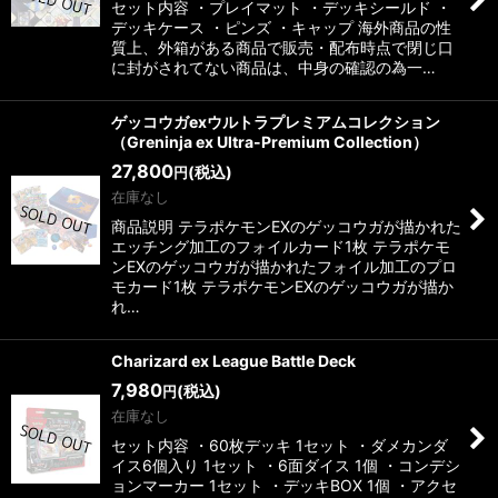
セット内容 ・プレイマット ・デッキシールド ・
デッキケース ・ピンズ ・キャップ 海外商品の性
質上、外箱がある商品で販売・配布時点で閉じ口
に封がされてない商品は、中身の確認の為一…
ゲッコウガexウルトラプレミアムコレクション
（Greninja ex Ultra-Premium Collection）
27,800
(税込)
円
在庫なし
商品説明 テラポケモンEXのゲッコウガが描かれた
エッチング加工のフォイルカード1枚 テラポケモ
ンEXのゲッコウガが描かれたフォイル加工のプロ
モカード1枚 テラポケモンEXのゲッコウガが描か
れ…
Charizard ex League Battle Deck
7,980
(税込)
円
在庫なし
セット内容 ・60枚デッキ 1セット ・ダメカンダ
イス6個入り 1セット ・6面ダイス 1個 ・コンデシ
ョンマーカー 1セット ・デッキBOX 1個 ・アクセ