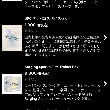
ターパック 9個 ・プロモカード1枚(ポケモンセン
タースタンプ入り) ・スリーブ（65…
絞り込む
UPC テラパゴス ダイスセット
1,000
(税込)
円
在庫なし
国内基準の品質をお求めの方は店頭にてご確認を
お願い致します。 状態確認に関して、多数在庫の
ある商品に関しましてはお断りさせて頂いており
ますが、発送時には状態の良い物をお送りさせて
頂いております。 …
Surging Sparks Elite Trainer Box
9,800
(税込)
円
在庫なし
サージング スパークズ エリートトレーナーボッ
クス 超電ブレイカー・楽園ドラゴーナ・ニンフィ
アex ソウブレイズexデッキのカードが収録
Surging Sparksのブースターパック 9個 …