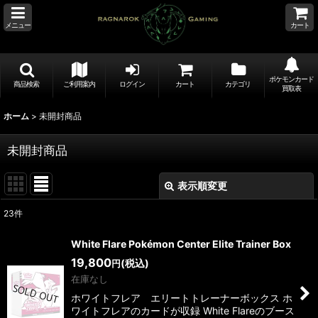
メニュー
カート
ポケモンカード
商品検索
ご利用案内
ログイン
カート
カテゴリ
買取表
ホーム
>
未開封商品
未開封商品
表示順変更
閉じる
23
件
サブカテゴリ
:
White Flare Pokémon Center Elite Trainer Box
19,800
(税込)
円
表示数
:
在庫なし
ホワイトフレア エリートトレーナーボックス ホ
並び順
:
ワイトフレアのカードが収録 White Flareのブース