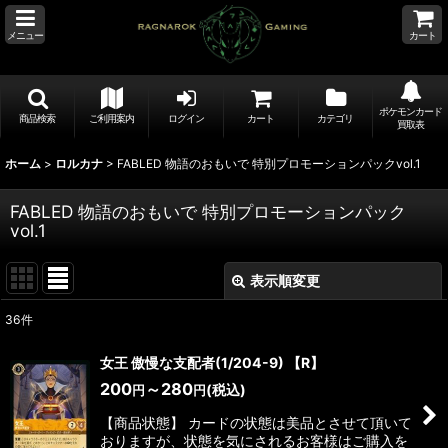
メニュー
カート
ポケモンカード
商品検索
ご利用案内
ログイン
カート
カテゴリ
買取表
ホーム
>
ロルカナ
>
FABLED 物語のおもいで 特別プロモーションパックvol.1
FABLED 物語のおもいで 特別プロモーションパック
vol.1
表示順変更
閉じる
36
件
表示数
:
女王 傲慢な支配者(1/204-9) 【R】
200
～280
(税込)
円
円
並び順
:
【商品状態】 カードの状態は美品とさせて頂いて
おりますが、状態を気にされるお客様はご購入を
絞り込む