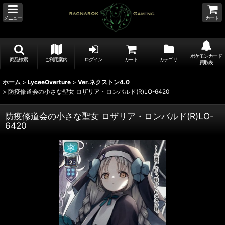
メニュー
カート
ポケモンカード
商品検索
ご利用案内
ログイン
カート
カテゴリ
買取表
ホーム
>
LyceeOverture
>
Ver.ネクストン4.0
>
防疫修道会の小さな聖女 ロザリア・ロンバルド(R)LO-6420
防疫修道会の小さな聖女 ロザリア・ロンバルド(R)LO-
6420