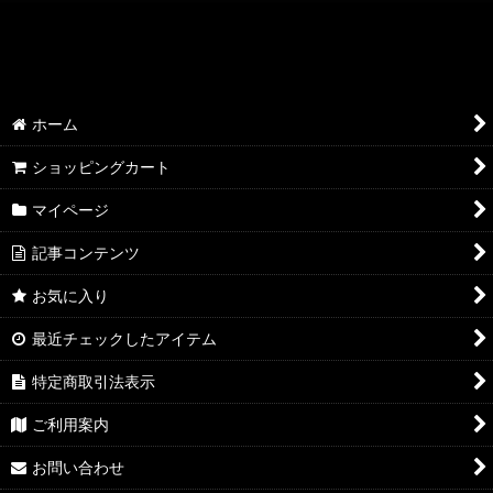
絞り込む
AQP2.0 SSP/SP/SR
AQP2.0 KR/R
ホーム
AQP2.0 U/C
ショッピングカート
AQP2.0 その他
マイページ
YUZ3.0 SSP/SP/SR
記事コンテンツ
YUZ3.0 KR/R
お気に入り
YUZ3.0 U/C
最近チェックしたアイテム
YUZ3.0 その他
特定商取引法表示
NEX3.0 SSP/SP/SR
ご利用案内
お問い合わせ
NEX3.0 KR/R