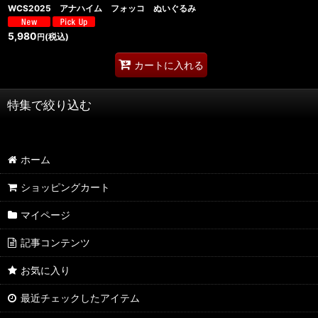
WCS2025 アナハイム フォッコ ぬいぐるみ
5,980
(税込)
円
カートに入れる
特集で絞り込む
AQP2.0 SSP/SP/SR
ホーム
AQP2.0 KR/R
ショッピングカート
AQP2.0 U/C
マイページ
AQP2.0 その他
記事コンテンツ
YUZ3.0 SSP/SP/SR
お気に入り
YUZ3.0 KR/R
最近チェックしたアイテム