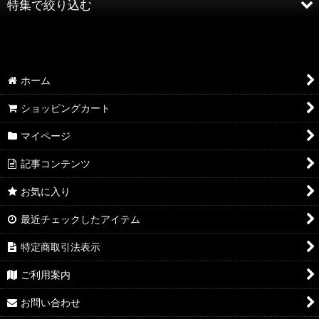
特集で絞り込む
絞り込む
AQP2.0 SSP/SP/SR
AQP2.0 KR/R
ホーム
AQP2.0 U/C
ショッピングカート
マイページ
AQP2.0 その他
記事コンテンツ
YUZ3.0 SSP/SP/SR
お気に入り
YUZ3.0 KR/R
最近チェックしたアイテム
YUZ3.0 U/C
特定商取引法表示
YUZ3.0 その他
ご利用案内
NEX3.0 SSP/SP/SR
お問い合わせ