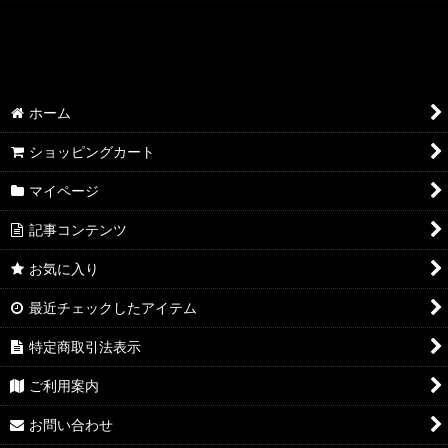
絞り込む
AQP2.0 SSP/SP/SR
AQP2.0 KR/R
ホーム
AQP2.0 U/C
ショッピングカート
AQP2.0 その他
マイページ
YUZ3.0 SSP/SP/SR
記事コンテンツ
YUZ3.0 KR/R
お気に入り
YUZ3.0 U/C
最近チェックしたアイテム
YUZ3.0 その他
特定商取引法表示
NEX3.0 SSP/SP/SR
ご利用案内
お問い合わせ
NEX3.0 KR/R