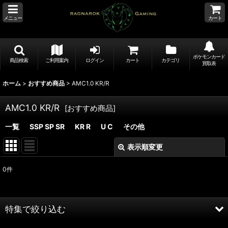
メニュー
カート
ポケモンカード
商品検索
ご利用案内
ログイン
カート
カテゴリ
買取表
ホーム
>
おすすめ商品
>
AMC1.0 KR/R
AMC1.0 KR/R
[
おすすめ商品
]
一覧
SSP SP SR
KR R
U C
その他
表示順変更
閉じる
0
件
表示数
:
並び順
:
特集で絞り込む