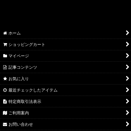
絞り込む
AQP2.0 SSP/SP/SR
AQP2.0 KR/R
AQP2.0 U/C
ホーム
AQP2.0 その他
ショッピングカート
YUZ3.0 SSP/SP/SR
マイページ
記事コンテンツ
YUZ3.0 KR/R
お気に入り
YUZ3.0 U/C
最近チェックしたアイテム
YUZ3.0 その他
特定商取引法表示
NEX3.0 SSP/SP/SR
ご利用案内
NEX3.0 KR/R
お問い合わせ