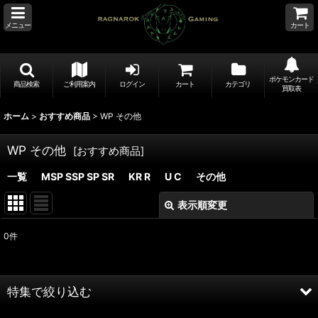
メニュー
カート
ポケモンカード
商品検索
ご利用案内
ログイン
カート
カテゴリ
買取表
ホーム
>
おすすめ商品
>
WP その他
WP その他
[
おすすめ商品
]
一覧
MSP SSP SP SR
KR R
U C
その他
表示順変更
閉じる
0
件
表示数
:
並び順
:
特集で絞り込む