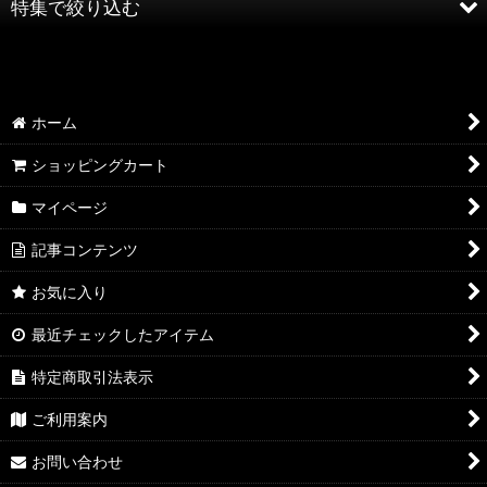
特集で絞り込む
絞り込む
AQP2.0 SSP/SP/SR
AQP2.0 KR/R
ホーム
AQP2.0 U/C
ショッピングカート
マイページ
AQP2.0 その他
記事コンテンツ
YUZ3.0 SSP/SP/SR
お気に入り
YUZ3.0 KR/R
最近チェックしたアイテム
YUZ3.0 U/C
特定商取引法表示
YUZ3.0 その他
ご利用案内
NEX3.0 SSP/SP/SR
お問い合わせ