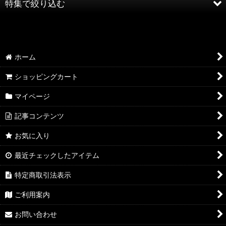
特集で絞り込む
絞り込む
AQP2.0 SSP/SP/SR
AQP2.0 KR/R
ホーム
AQP2.0 U/C
ショッピングカート
マイページ
AQP2.0 その他
記事コンテンツ
YUZ3.0 SSP/SP/SR
お気に入り
YUZ3.0 KR/R
最近チェックしたアイテム
YUZ3.0 U/C
特定商取引法表示
YUZ3.0 その他
ご利用案内
NEX3.0 SSP/SP/SR
お問い合わせ