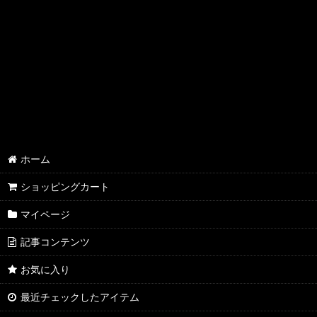
AQP2.0 SSP/SP/SR
AQP2.0 KR/R
AQP2.0 U/C
AQP2.0 その他
YUZ3.0 SSP/SP/SR
YUZ3.0 KR/R
ホーム
YUZ3.0 U/C
ショッピングカート
マイページ
YUZ3.0 その他
記事コンテンツ
NEX3.0 SSP/SP/SR
お気に入り
NEX3.0 KR/R
最近チェックしたアイテム
NEX3.0 U/C