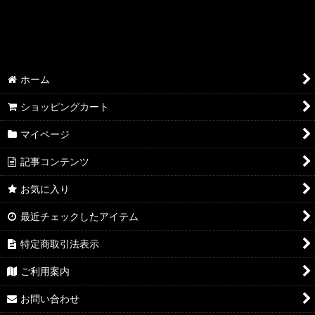
絞り込む
AQP2.0 SSP/SP/SR
AQP2.0 KR/R
ホーム
AQP2.0 U/C
ショッピングカート
AQP2.0 その他
マイページ
YUZ3.0 SSP/SP/SR
記事コンテンツ
YUZ3.0 KR/R
お気に入り
YUZ3.0 U/C
最近チェックしたアイテム
YUZ3.0 その他
特定商取引法表示
NEX3.0 SSP/SP/SR
ご利用案内
お問い合わせ
NEX3.0 KR/R