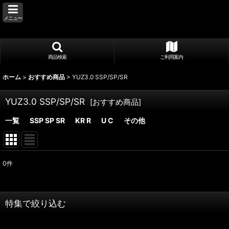
メニュー
商品検索
ご利用案内
ホーム
>
おすすめ商品
>
YUZ3.0 SSP/SP/SR
YUZ3.0 SSP/SP/SR
[
おすすめ商品
]
一覧
SSP SP SR
KR R
U C
その他
0
件
表示数
:
並び順
:
特集で絞り込む