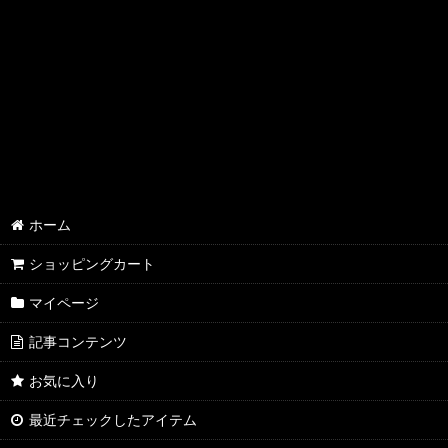
AQP2.0 SSP/SP/SR
AQP2.0 KR/R
AQP2.0 U/C
AQP2.0 その他
YUZ3.0 SSP/SP/SR
YUZ3.0 KR/R
ホーム
YUZ3.0 U/C
ショッピングカート
マイページ
YUZ3.0 その他
記事コンテンツ
NEX3.0 SSP/SP/SR
お気に入り
NEX3.0 KR/R
最近チェックしたアイテム
NEX3.0 U/C