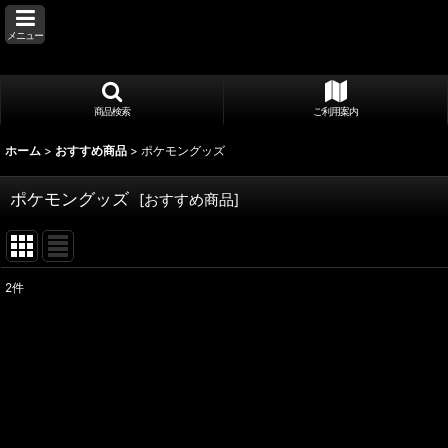
メニュー
商品検索
ご利用案内
ホーム
>
おすすめ商品
>
ポケモングッズ
ポケモングッズ
[
おすすめ商品
]
2
件
サブカテゴリ
:
表示数
:
並び順
: