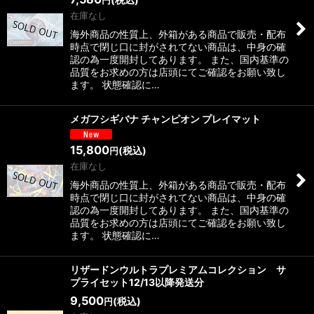
円
在庫なし
海外商品の性質上、外箱がある商品で販売・配布
時点で閉じ口に封がされてない商品は、中身の確
認の為一度開封してあります。 また、国内基準の
品質をお求めの方は店頭にてご確認をお願い致し
ます。 状態確認に…
メガフシギバナ チャンピオン プレイマット
15,800
(税込)
円
在庫なし
海外商品の性質上、外箱がある商品で販売・配布
時点で閉じ口に封がされてない商品は、中身の確
認の為一度開封してあります。 また、国内基準の
品質をお求めの方は店頭にてご確認をお願い致し
ます。 状態確認に…
リザードンウルトラプレミアムコレクション サ
プライセット12/13以降発送分
9,500
(税込)
円