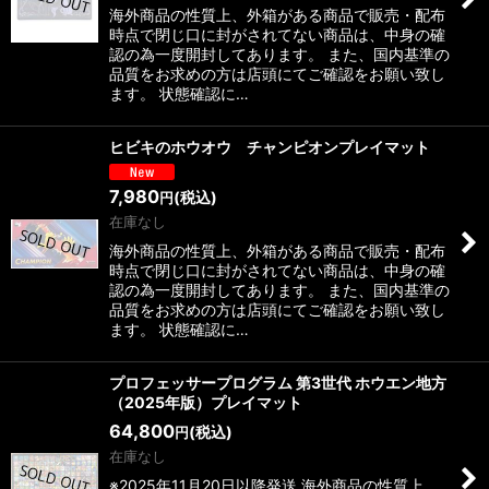
海外商品の性質上、外箱がある商品で販売・配布
時点で閉じ口に封がされてない商品は、中身の確
認の為一度開封してあります。 また、国内基準の
品質をお求めの方は店頭にてご確認をお願い致し
ます。 状態確認に…
ヒビキのホウオウ チャンピオンプレイマット
7,980
(税込)
円
在庫なし
海外商品の性質上、外箱がある商品で販売・配布
時点で閉じ口に封がされてない商品は、中身の確
認の為一度開封してあります。 また、国内基準の
品質をお求めの方は店頭にてご確認をお願い致し
ます。 状態確認に…
プロフェッサープログラム 第3世代 ホウエン地方
（2025年版）プレイマット
64,800
(税込)
円
在庫なし
※2025年11月20日以降発送 海外商品の性質上、