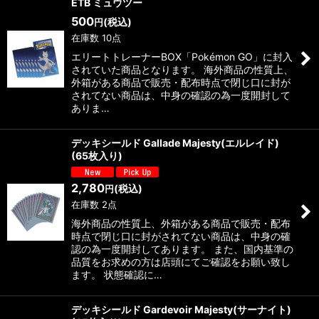
ETB ミュウツー
500
(税込)
円
在庫数 10点
エリートトレーナーBOX「Pokémon GO」に封入
されていた商品となります。 海外商品の性質上、
外箱がある商品で販売・配布時点で閉じ口に封が
されてない商品は、中身の確認の為一度開封して
ありま…
デッキシールド Gallade Majesty(エルレイド)
(65枚入り)
2,780
(税込)
円
在庫数 2点
海外商品の性質上、外箱がある商品で販売・配布
時点で閉じ口に封がされてない商品は、中身の確
認の為一度開封してあります。 また、国内基準の
品質をお求めの方は店頭にてご確認をお願い致し
ます。 状態確認に…
デッキシールド Gardevoir Majesty(サーナイト)