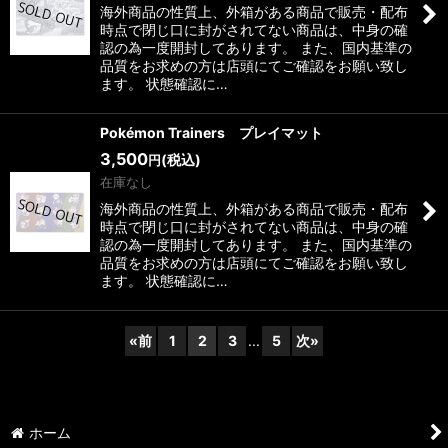
海外商品の性質上、外箱がある商品で販売・配布
時点で閉じ口に封がされてない商品は、中身の確
認の為一度開封してあります。 また、国内基準の
品質をお求めの方は店頭にてご確認をお願い致し
ます。 状態確認に…
Pokémon Trainers プレイマット
3,500
(税込)
円
在庫なし
海外商品の性質上、外箱がある商品で販売・配布
時点で閉じ口に封がされてない商品は、中身の確
認の為一度開封してあります。 また、国内基準の
品質をお求めの方は店頭にてご確認をお願い致し
ます。 状態確認に…
«
前
1
2
3
...
5
次
»
ホーム