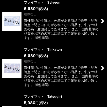
プレイマット Sylveon
6,980
(税込)
円
在庫なし
海外商品の性質上、外箱がある商品で販売・配布
時点で閉じ口に封がされてない商品は、中身の確
認の為一度開封してあります。 また、国内基準の
品質をお求めの方は店頭にてご確認をお願い致し
ます。 状態確認に…
プレイマット Tinkaton
6,680
(税込)
円
在庫なし
海外商品の性質上、外箱がある商品で販売・配布
時点で閉じ口に封がされてない商品は、中身の確
認の為一度開封してあります。 また、国内基準の
品質をお求めの方は店頭にてご確認をお願い致し
ます。 状態確認に…
プレイマット Tatsugiri
5,980
(税込)
円