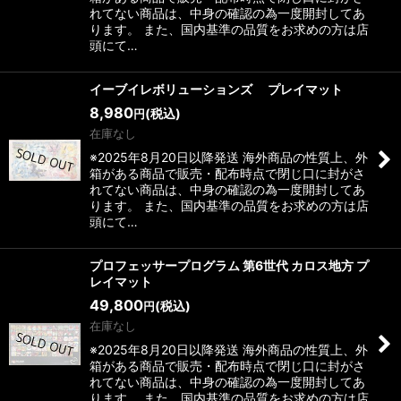
れてない商品は、中身の確認の為一度開封してあ
ります。 また、国内基準の品質をお求めの方は店
頭にて…
イーブイレボリューションズ プレイマット
8,980
(税込)
円
在庫なし
※2025年8月20日以降発送 海外商品の性質上、外
箱がある商品で販売・配布時点で閉じ口に封がさ
れてない商品は、中身の確認の為一度開封してあ
ります。 また、国内基準の品質をお求めの方は店
頭にて…
プロフェッサープログラム 第6世代 カロス地方 プ
レイマット
49,800
(税込)
円
在庫なし
※2025年8月20日以降発送 海外商品の性質上、外
箱がある商品で販売・配布時点で閉じ口に封がさ
れてない商品は、中身の確認の為一度開封してあ
ります。 また、国内基準の品質をお求めの方は店