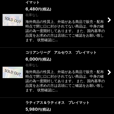
イマット
6,480
(税込)
円
在庫なし
海外商品の性質上、外箱がある商品で販売・配布
時点で閉じ口に封がされてない商品は、中身の確
認の為一度開封してあります。 また、国内基準の
品質をお求めの方は店頭にてご確認をお願い致し
ます。 状態確認に…
コリアンリーグ アルセウス プレイマット
6,000
(税込)
円
在庫なし
海外商品の性質上、外箱がある商品で販売・配布
時点で閉じ口に封がされてない商品は、中身の確
認の為一度開封してあります。 また、国内基準の
品質をお求めの方は店頭にてご確認をお願い致し
ます。 状態確認に…
ラティアス＆ラティオス プレイマット
5,980
(税込)
円