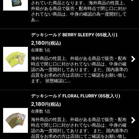
されていた商品となります。 海外商品の性質上、
外箱がある商品で販売・配布時点で閉じ口に封が
されてない商品は、中身の確認の為一度開封して
あ…
デッキシールド BERRY SLEEPY (65枚入り)
2,180
(税込)
円
在庫数 1点
海外商品の性質上、外箱がある商品で販売・配布
時点で閉じ口に封がされてない商品は、中身の確
認の為一度開封してあります。 また、国内基準の
品質をお求めの方は店頭にてご確認をお願い致し
ます。 状態確認に…
デッキシールド FLORAL FLURRY (65枚入り)
2,180
(税込)
円
在庫数 1点
海外商品の性質上、外箱がある商品で販売・配布
時点で閉じ口に封がされてない商品は、中身の確
認の為一度開封してあります。 また、国内基準の
品質をお求めの方は店頭にてご確認をお願い致し