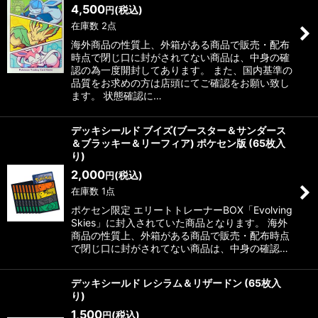
4,500
(税込)
円
絞り込む
在庫数 2点
海外商品の性質上、外箱がある商品で販売・配布
時点で閉じ口に封がされてない商品は、中身の確
認の為一度開封してあります。 また、国内基準の
品質をお求めの方は店頭にてご確認をお願い致し
ます。 状態確認に…
デッキシールド ブイズ(ブースター＆サンダース
＆ブラッキー＆リーフィア) ポケセン版 (65枚入
り)
2,000
(税込)
円
在庫数 1点
ポケセン限定 エリートトレーナーBOX「Evolving
Skies」に封入されていた商品となります。 海外
商品の性質上、外箱がある商品で販売・配布時点
で閉じ口に封がされてない商品は、中身の確認…
デッキシールド レシラム＆リザードン (65枚入
り)
1,500
(税込)
円