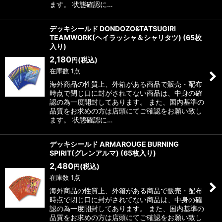
ます。 状態確認に…
デッキシールド DONDOZO&TATSUGIRI
TEAMWORK(ヘイラッシャ＆シャリタツ) (65枚
入り)
2,180
(税込)
円
在庫数 1点
海外商品の性質上、外箱がある商品で販売・配布
時点で閉じ口に封がされてない商品は、中身の確
認の為一度開封してあります。 また、国内基準の
品質をお求めの方は店頭にてご確認をお願い致し
ます。 状態確認に…
デッキシールド ARMAROUGE BURNING
SPIRIT(グレンアルマ) (65枚入り)
2,480
(税込)
円
在庫数 1点
海外商品の性質上、外箱がある商品で販売・配布
時点で閉じ口に封がされてない商品は、中身の確
認の為一度開封してあります。 また、国内基準の
品質をお求めの方は店頭にてご確認をお願い致し