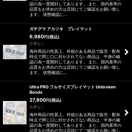
認の為一度開封してあります。 また、国内基準の
品質をお求めの方は店頭にてご確認をお願い致し
ます。 状態確認に…
ガチグマ アカツキ プレイマット
6,980
(税込)
円
在庫なし
海外商品の性質上、外箱がある商品で販売・配布
時点で閉じ口に封がされてない商品は、中身の確
認の為一度開封してあります。 また、国内基準の
品質をお求めの方は店頭にてご確認をお願い致し
ます。 状態確認に…
Ultra PRO フルサイズプレイマット Unbroken
Bonds
27,800
(税込)
円
在庫なし
海外商品の性質上、外箱がある商品で販売・配布
時点で閉じ口に封がされてない商品は、中身の確
認の為一度開封してあります。 また、国内基準の
品質をお求めの方は店頭にてご確認をお願い致し