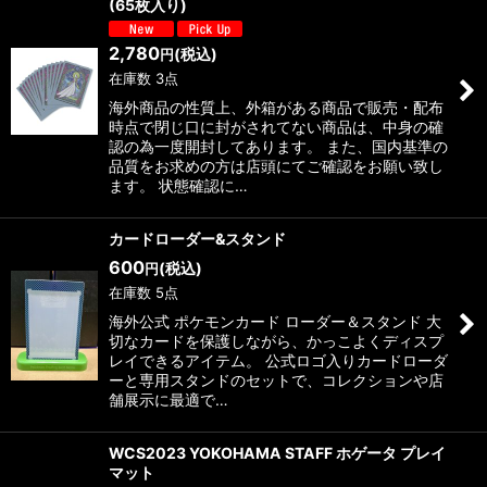
(65枚入り)
2,780
(税込)
円
在庫数 3点
海外商品の性質上、外箱がある商品で販売・配布
時点で閉じ口に封がされてない商品は、中身の確
認の為一度開封してあります。 また、国内基準の
品質をお求めの方は店頭にてご確認をお願い致し
ます。 状態確認に…
カードローダー&スタンド
600
(税込)
円
在庫数 5点
海外公式 ポケモンカード ローダー＆スタンド 大
切なカードを保護しながら、かっこよくディスプ
レイできるアイテム。 公式ロゴ入りカードローダ
ーと専用スタンドのセットで、コレクションや店
舗展示に最適で…
WCS2023 YOKOHAMA STAFF ホゲータ プレイ
マット