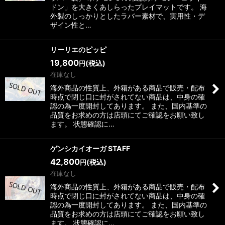
ドン」を大きくあしらったプレイマットです。 海
外製のしっかりとしたラバー素材で、実用性・デ
ザイン性と…
リーリエのピッピ
19,800
(税込)
円
在庫なし
海外商品の性質上、外箱がある商品で販売・配布
時点で閉じ口に封がされてない商品は、中身の確
認の為一度開封してあります。 また、国内基準の
品質をお求めの方は店頭にてご確認をお願い致し
ます。 状態確認に…
ゲンシカイオーガ STAFF
42,800
(税込)
円
在庫なし
海外商品の性質上、外箱がある商品で販売・配布
時点で閉じ口に封がされてない商品は、中身の確
認の為一度開封してあります。 また、国内基準の
品質をお求めの方は店頭にてご確認をお願い致し
ます。 状態確認に…