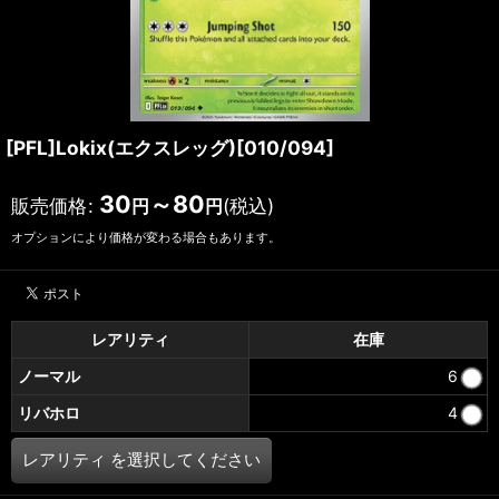
[PFL]Lokix(エクスレッグ)[010/094]
30
～80
販売価格
:
(税込)
円
円
オプションにより価格が変わる場合もあります。
レアリティ
在庫
ノーマル
6
リバホロ
4
レアリティ
を選択してください