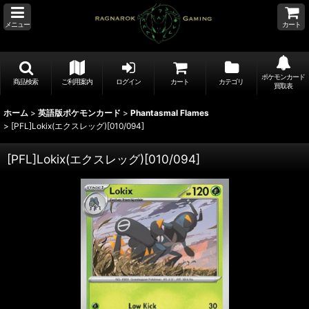
メニュー
カート
ポケモンカード
商品検索
ご利用案内
ログイン
カート
カテゴリ
買取表
ホーム
>
英語版ポケモンカード
>
Phantasmal Flames
>
[PFL]Lokix(エクスレッグ)[010/094]
[PFL]Lokix(エクスレッグ)[010/094]