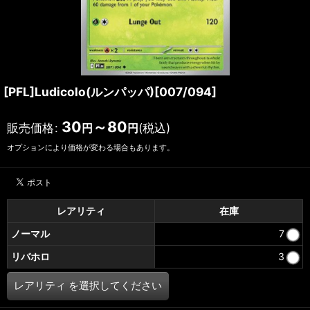
[PFL]Ludicolo(ルンパッパ)[007/094]
30
～80
販売価格
:
(税込)
円
円
オプションにより価格が変わる場合もあります。
レアリティ
在庫
ノーマル
7
リバホロ
3
レアリティ
を選択してください