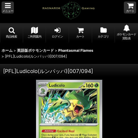
メニュー
カート
ポケモンカード
商品検索
ご利用案内
ログイン
カート
カテゴリ
買取表
ホーム
>
英語版ポケモンカード
>
Phantasmal Flames
>
[PFL]Ludicolo(ルンパッパ)[007/094]
[PFL]Ludicolo(ルンパッパ)[007/094]