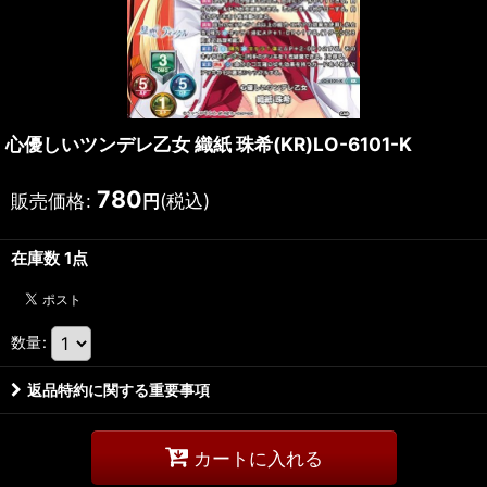
心優しいツンデレ乙女 織紙 珠希(KR)LO-6101-K
780
販売価格
:
(税込)
円
在庫数 1点
数量
:
返品特約に関する重要事項
カートに入れる