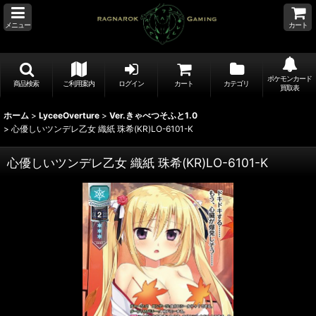
メニュー
カート
ポケモンカード
商品検索
ご利用案内
ログイン
カート
カテゴリ
買取表
ホーム
>
LyceeOverture
>
Ver.きゃべつそふと1.0
>
心優しいツンデレ乙女 織紙 珠希(KR)LO-6101-K
心優しいツンデレ乙女 織紙 珠希(KR)LO-6101-K