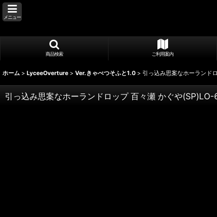
メニュー
商品検索
ご利用案内
ホーム
>
LyceeOverture
>
Ver.きゃべつそふと1.0
>
引っ込み思案なホーランドロップ 
引っ込み思案なホーランドロップ 百々瀬 かぐや(SP)LO-6