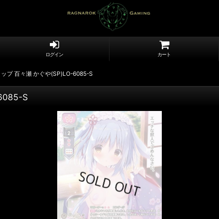
ログイン
カート
百々瀬 かぐや(SP)LO-6085-S
085-S