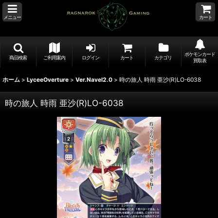
メニュー
カート
ポケモンカード
商品検索
ご利用案内
ログイン
カート
カテゴリ
買取表
ホーム
>
LyceeOverture
>
Ver.Navel2.0
>
時の旅人 時雨 亜沙(R)LO-6038
時の旅人 時雨 亜沙(R)LO-6038