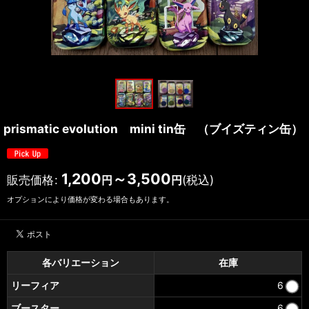
prismatic evolution mini tin缶 （ブイズティン缶）
1,200
～3,500
販売価格
:
(税込)
円
円
オプションにより価格が変わる場合もあります。
各バリエーション
在庫
リーフィア
6
ブースター
6