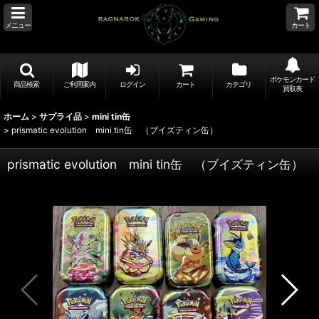
メニュー
カート
ポケモンカード
商品検索
ご利用案内
ログイン
カート
カテゴリ
買取表
ホーム
>
サプライ品
>
mini tin缶
>
prismatic evolution mini tin缶 （ブイズティン缶）
prismatic evolution mini tin缶 （ブイズティン缶）