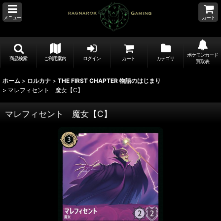
メニュー
カート
ポケモンカード
商品検索
ご利用案内
ログイン
カート
カテゴリ
買取表
ホーム
>
ロルカナ
>
THE FIRST CHAPTER 物語のはじまり
>
マレフィセント 魔女【C】
マレフィセント 魔女【C】