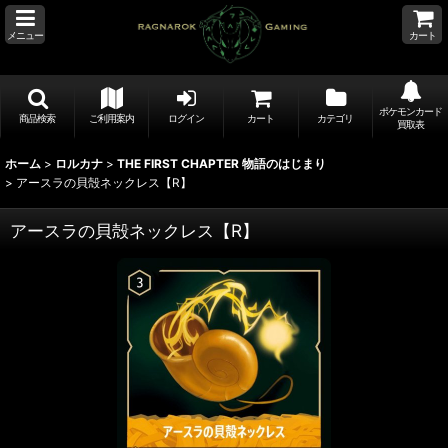
メニュー
カート
ポケモンカード
商品検索
ご利用案内
ログイン
カート
カテゴリ
買取表
ホーム
>
ロルカナ
>
THE FIRST CHAPTER 物語のはじまり
>
アースラの貝殻ネックレス【R】
アースラの貝殻ネックレス【R】