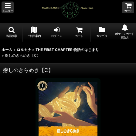
メニュー
カート
ポケモンカード
商品検索
ご利用案内
ログイン
カート
カテゴリ
買取表
ホーム
>
ロルカナ
>
THE FIRST CHAPTER 物語のはじまり
>
癒しのきらめき【C】
癒しのきらめき【C】