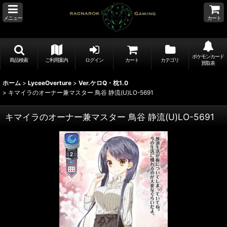
メニュー
カート
ポケモンカード
商品検索
ご利用案内
ログイン
カート
カテゴリ
買取表
ホーム
>
LyceeOverture
>
Ver.ケロQ・枕1.0
>
キマイラのオーナー兼マスター 鳥谷 静流(U)LO-5691
キマイラのオーナー兼マスター 鳥谷 静流(U)LO-5691