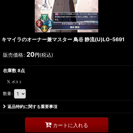
キマイラのオーナー兼マスター 鳥谷 静流(U)LO-5691
20
販売価格
:
(税込)
円
在庫数 8点
数量
:
返品特約に関する重要事項
カートに入れる