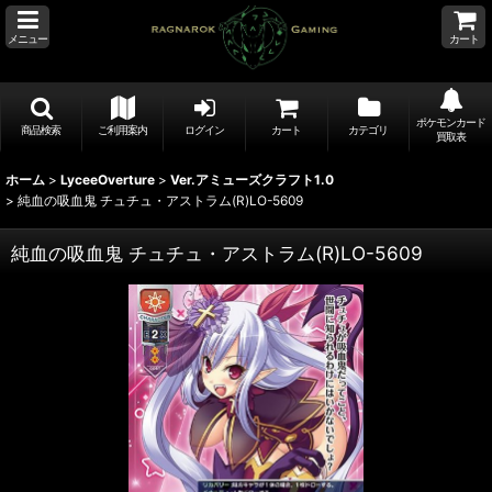
メニュー
カート
ポケモンカード
商品検索
ご利用案内
ログイン
カート
カテゴリ
買取表
ホーム
>
LyceeOverture
>
Ver.アミューズクラフト1.0
>
純血の吸血鬼 チュチュ・アストラム(R)LO-5609
純血の吸血鬼 チュチュ・アストラム(R)LO-5609