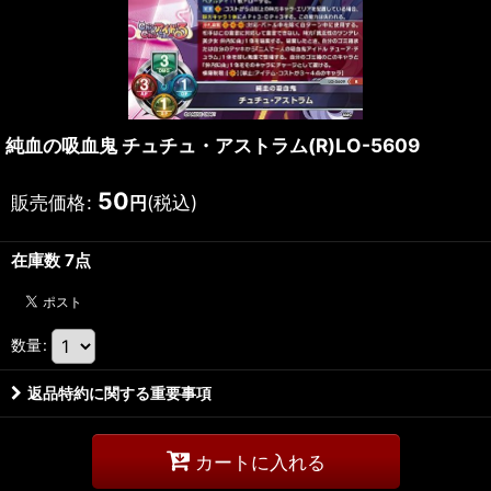
純血の吸血鬼 チュチュ・アストラム(R)LO-5609
50
販売価格
:
(税込)
円
在庫数 7点
数量
:
返品特約に関する重要事項
カートに入れる