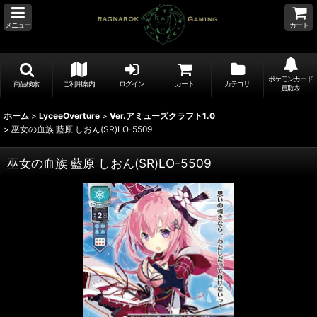
メニュー
カート
ポケモンカード
商品検索
ご利用案内
ログイン
カート
カテゴリ
買取表
ホーム
>
LyceeOverture
>
Ver.アミューズクラフト1.0
>
巫女の血族 藍原 しおん(SR)LO-5509
巫女の血族 藍原 しおん(SR)LO-5509