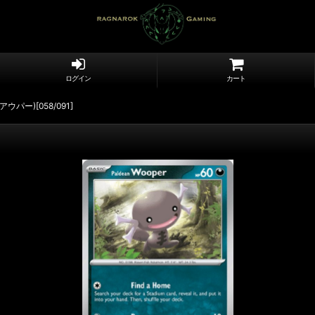
ログイン
カート
デアウパー)[058/091]