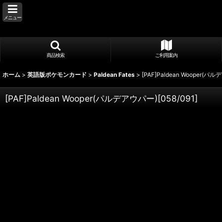
メニュー
商品検索
ご利用案内
ホーム
>
英語版ポケモンカード
>
Paldean Fates
>
[PAF]Paldean Wooper(パル
[PAF]Paldean Wooper(パルデアウパー)[058/091]