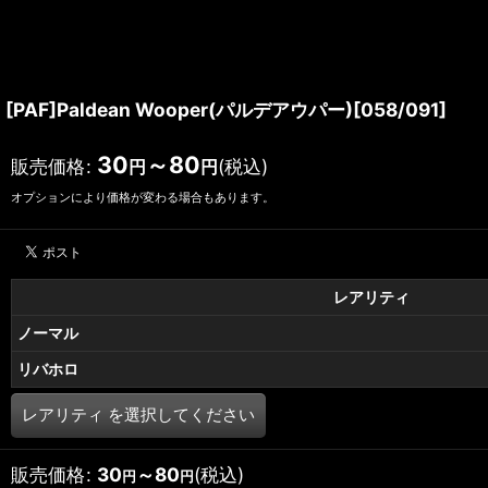
[PAF]Paldean Wooper(パルデアウパー)[058/091]
30
～80
販売価格
:
(税込)
円
円
オプションにより価格が変わる場合もあります。
レアリティ
ノーマル
リバホロ
レアリティ
を選択してください
販売価格
:
30
～80
(税込)
円
円