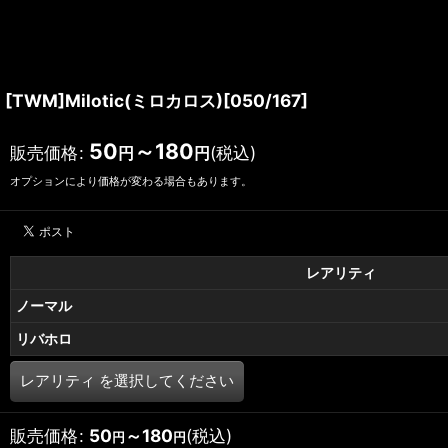
[TWM]Milotic(ミロカロス)[050/167]
50
～180
販売価格
:
(税込)
円
円
オプションにより価格が変わる場合もあります。
レアリティ
ノーマル
リバホロ
レアリティ
を選択してください
販売価格
:
50
～180
(税込)
円
円