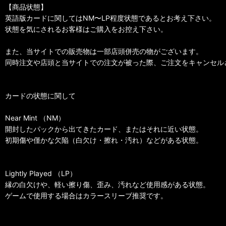
【商品状態】
英語版カードに関してはNM〜LP程度状態であるとお考え下さい。
状態を気にされるお客様はご購入をお控え下さい。
また、当サイトでの販売物は一部店頭併売の物がございます。
同時注文や店頭と当サイトでの注文が被った際、ご注文をキャンセル
カードの状態に関して
Near Mint （NM）
開封したパックから出てきたカード、またはそれに近い状態。
初期傷や僅かな欠陥（白欠け・擦れ・汚れ）などがある状態。
Lightly Played （LP）
縁の白欠けや、軽い擦り傷、歪み、汚れなど使用感がある状態。
ゲームで使用する場合はカラースリーブ推奨です。