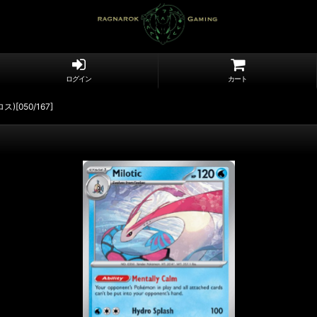
ログイン
カート
ス)[050/167]