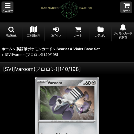
メニュー
カート
ポケモンカード
商品検索
ご利用案内
ログイン
カート
カテゴリ
買取表
ホーム
>
英語版ポケモンカード
>
Scarlet & Violet Base Set
>
[SVI]Varoom(ブロロン)[140/198]
[SVI]Varoom(ブロロン)[140/198]