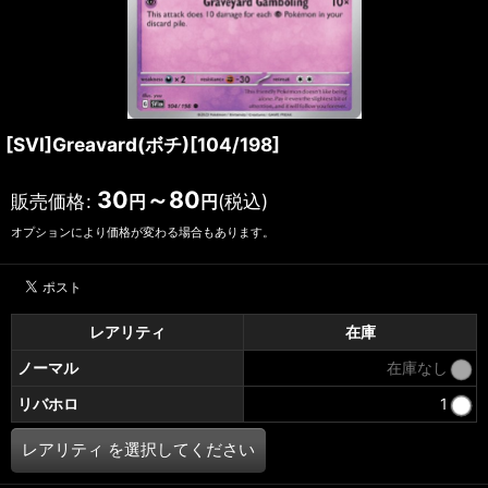
[SVI]Greavard(ボチ)[104/198]
30
～80
販売価格
:
(税込)
円
円
オプションにより価格が変わる場合もあります。
レアリティ
在庫
ノーマル
在庫なし
リバホロ
1
レアリティ
を選択してください