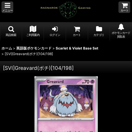
メニュー
カート
ポケモンカード
商品検索
ご利用案内
ログイン
カート
カテゴリ
買取表
ホーム
>
英語版ポケモンカード
>
Scarlet & Violet Base Set
>
[SVI]Greavard(ボチ)[104/198]
[SVI]Greavard(ボチ)[104/198]