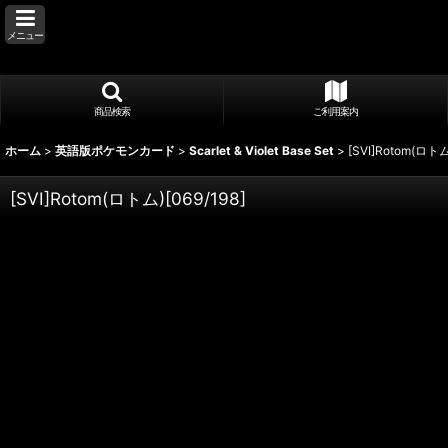
メニュー
商品検索
ご利用案内
ホーム
>
英語版ポケモンカード
>
Scarlet & Violet Base Set
>
[SVI]Rotom(ロトム)
[SVI]Rotom(ロトム)[069/198]