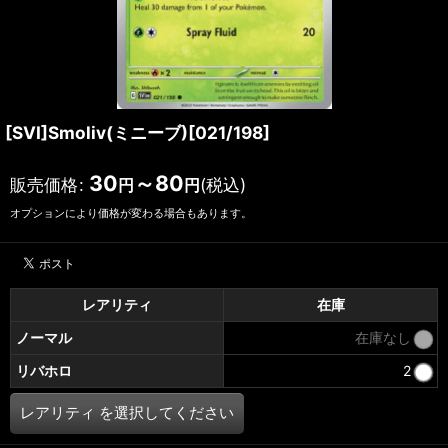
[SVI]Smoliv(ミニーブ)[021/198]
30
～80
販売価格
:
(税込)
円
円
オプションにより価格が変わる場合もあります。
レアリティ
在庫
ノーマル
在庫なし
リバホロ
2
レアリティ
を選択してください