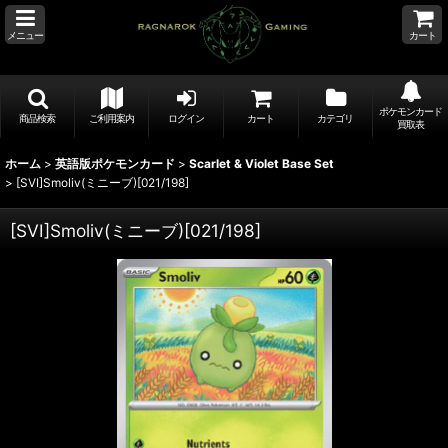
メニュー
カート
ポケモンカード
商品検索
ご利用案内
ログイン
カート
カテゴリ
買取表
ホーム
>
英語版ポケモンカード
>
Scarlet & Violet Base Set
>
[SVI]Smoliv(ミニーブ)[021/198]
[SVI]Smoliv(ミニーブ)[021/198]