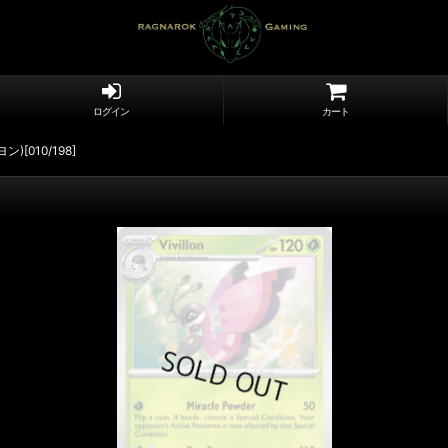
ログイン
カート
ビヨン)[010/198]