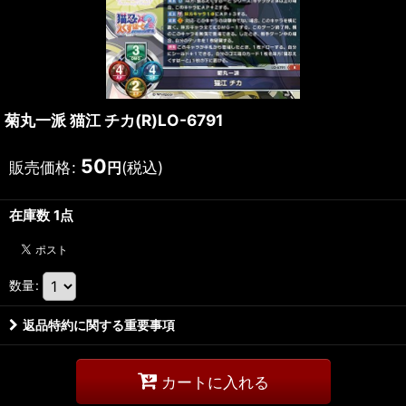
菊丸一派 猫江 チカ(R)LO-6791
50
販売価格
:
(税込)
円
在庫数 1点
数量
:
返品特約に関する重要事項
カートに入れる