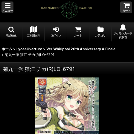
メニュー
カート
ポケモンカード
商品検索
ご利用案内
ログイン
カート
カテゴリ
買取表
ホーム
>
LyceeOverture
>
Ver.Whirlpool 20th Anniversary & Finale!
>
菊丸一派 猫江 チカ(R)LO-6791
菊丸一派 猫江 チカ(R)LO-6791